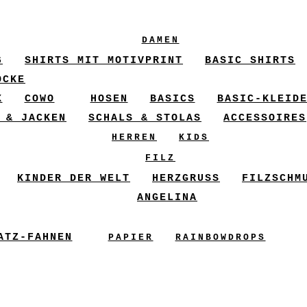
DAMEN
6
SHIRTS MIT MOTIVPRINT
BASIC SHIRTS
ÖCKE
X
COWO
HOSEN
BASICS
BASIC-KLEID
 & JACKEN
SCHALS & STOLAS
ACCESSOIRES
HERREN
KIDS
FILZ
KINDER DER WELT
HERZGRUSS
FILZSCHM
ANGELINA
ATZ-FAHNEN
PAPIER
RAINBOWDROPS