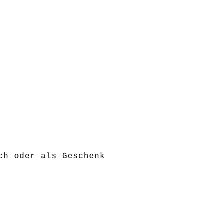
ch oder als Geschenk
nnen von der Darstellung an Ihrem Monitor
egelmäßigkeiten sind bei diesen handgefer