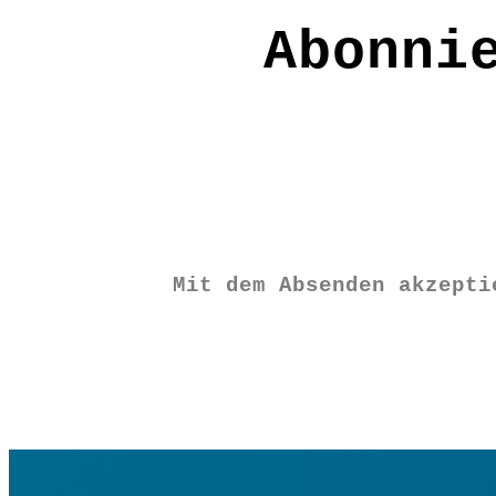
Material: 100% Wolle
Abonni
Pflege: Mit heißem Wasser und einem 
FE3028
€
12,90
Mit dem Absenden akzept
Vorrätig