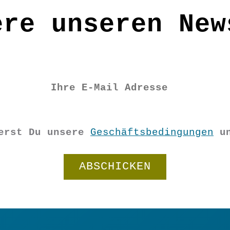
ere unseren New
Tuch abwischen bzw. abtupfen;
ierst Du unsere
Geschäftsbedingungen
u
Filz
Herzmobile