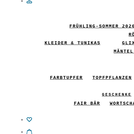
Account
FRÜHLING-SOMMER 202
R
KLEIDER & TUNIKAS
GLI
MÄNTEL
FARBTUPFER
TOPFPFLANZEN
GESCHENKE
FAIR BÄR
WORTSCH