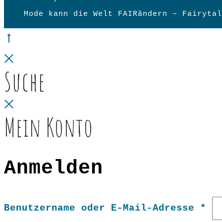
Mode kann die Welt FAIRändern – Fairytal
Go
to
Close
Suche
top
Close
Mein Konto
Anmelden
Er
Benutzername oder E-Mail-Adresse
*