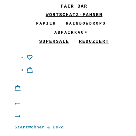
FAIR BÄR
WORTSCHATZ-FAHNEN
PAPIER
RAINBOWDROPS
ABFAIRKAUF
SUPERSALE
REDUZIERT
Product
Vogelnest
navigation
Panda
zum
Start
Wohnen & Deko
Einhorn Love & Peace
Herz
Aufhängen