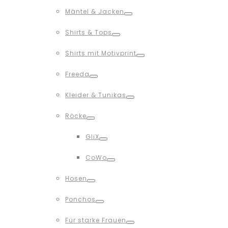
Toggle
Mäntel & Jacken
Toggle
Shirts & Tops
Toggle
Shirts mit Motivprint
Toggle
Freeda
Toggle
Kleider & Tunikas
Toggle
Röcke
Toggle
GliX
Toggle
CoWo
Toggle
Hosen
Toggle
Ponchos
Toggle
Für starke Frauen