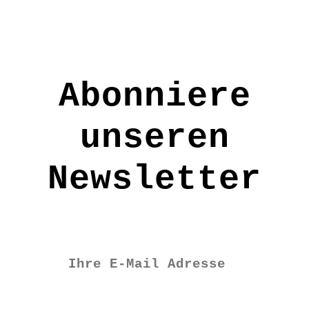
Voller Überzeugung und mit 100%
Einhornpower für Love & Peace!
Deko! Kein Spielzeug!
Größe: H: ca. 13-15 cm
Abonniere
Material: Merinofilz
unseren
Pflege: Handwäsche
FE3037
Newsletter
€
12,90
Vorrätig