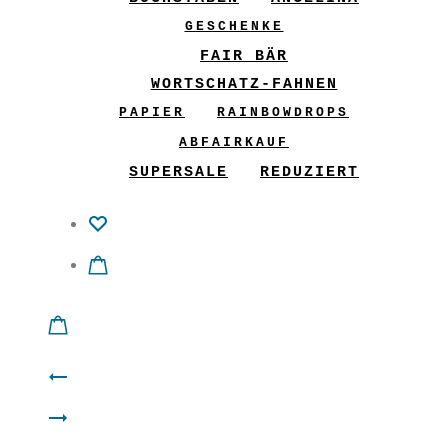
GESCHENKE
FAIR BÄR
WORTSCHATZ-FAHNEN
PAPIER
RAINBOWDROPS
ABFAIRKAUF
SUPERSALE
REDUZIERT
Product
GliX
navigation
Filz
Wenderock