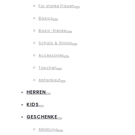
Toggle
Für starke Frauen
Toggle
Basics
Toggle
Basic-Kleider
Toggle
Schals & Stolas
Toggle
Accessoires
Toggle
Taschen
Toggle
Abfairkauf
Toggle
HERREN
Toggle
KIDS
Toggle
GESCHENKE
Toggle
ANGELina