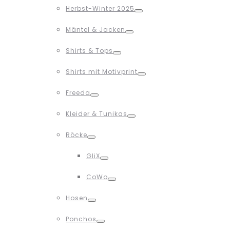
Herbst-Winter 2025
Toggle
Mäntel & Jacken
Toggle
Shirts & Tops
Toggle
Shirts mit Motivprint
Toggle
Freeda
Toggle
Kleider & Tunikas
Toggle
Röcke
Toggle
GliX
Toggle
CoWo
Toggle
Hosen
Toggle
Ponchos