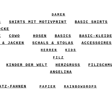
DAMEN
6
SHIRTS MIT MOTIVPRINT
BASIC SHIRTS
ÖCKE
X
COWO
HOSEN
BASICS
BASIC-KLEID
 & JACKEN
SCHALS & STOLAS
ACCESSOIRES
HERREN
KIDS
FILZ
KINDER DER WELT
HERZGRUSS
FILZSCHM
ANGELINA
ATZ-FAHNEN
PAPIER
RAINBOWDROPS