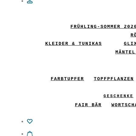
Account
FRÜHLING-SOMMER 202
R
KLEIDER & TUNIKAS
GLI
MÄNTEL
FARBTUPFER
TOPFPFLANZEN
GESCHENKE
FAIR BÄR
WORTSCH