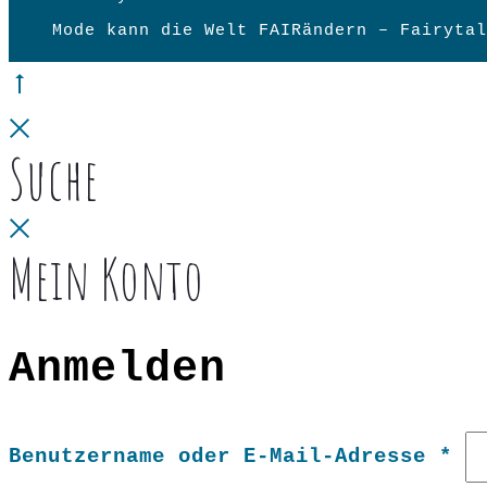
Mode kann die Welt FAIRändern – Fairytal
Go
to
Close
Suche
top
Close
Mein Konto
Anmelden
Er
Benutzername oder E-Mail-Adresse
*