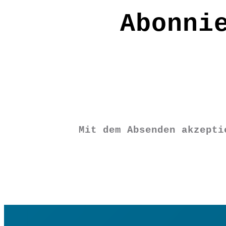
Material: 100% Wolle
Abonni
Pflege: Mit heißem Wasser und einem 
der Oberfläche bilden, mit einer Sch
FE2351
€
9,90
Mit dem Absenden akzept
Vorrätig