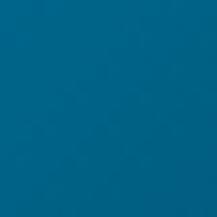
In den Warenkorb
-
eine
Ladung
Tulpen
bunt
Menge