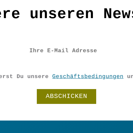
ere unseren New
Tuch abwischen bzw. abtupfen; sollten sic
ere abschneiden
ierst Du unsere
Geschäftsbedingungen
u
Filz
Anhänger