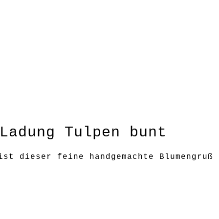
lpen bunt
Ladung Tulpen bunt
ist dieser feine handgemachte Blumengruß
nnen von der Darstellung an Ihrem Monitor
egelmäßigkeiten sind bei diesen handgefer