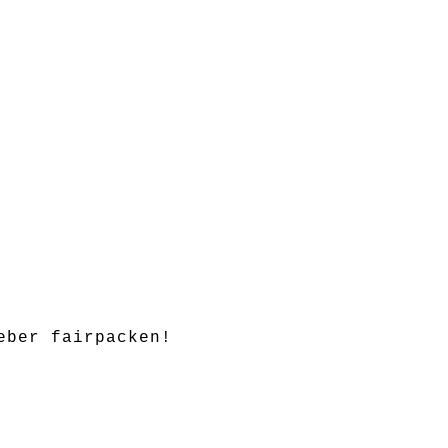
eber fairpacken!
 Kindern unter 3 Jahren aufbewahren!