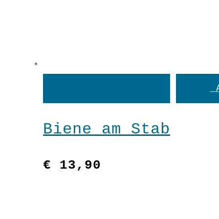
In
den
Biene am Stab
Warenkorb
€
13,90