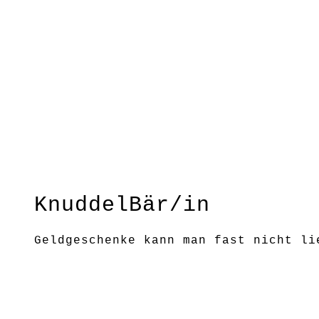
KnuddelBär/in
Geldgeschenke kann man fast nicht li
Kein Spielzeug! Außer Reichweite von
Größe: ca.10cm