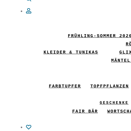
Account
FRÜHLING-SOMMER 202
R
KLEIDER & TUNIKAS
GLI
MÄNTEL
FARBTUPFER
TOPFPFLANZEN
GESCHENKE
FAIR BÄR
WORTSCH