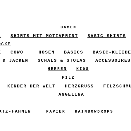
DAMEN
6
SHIRTS MIT MOTIVPRINT
BASIC SHIRTS
ÖCKE
X
COWO
HOSEN
BASICS
BASIC-KLEID
 & JACKEN
SCHALS & STOLAS
ACCESSOIRES
HERREN
KIDS
FILZ
KINDER DER WELT
HERZGRUSS
FILZSCHM
ANGELINA
ATZ-FAHNEN
PAPIER
RAINBOWDROPS