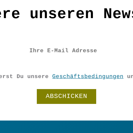
ere unseren New
Sky
ierst Du unsere
Geschäftsbedingungen
u
dancer
In den Warenkorb
Schneeglöckchen
Menge