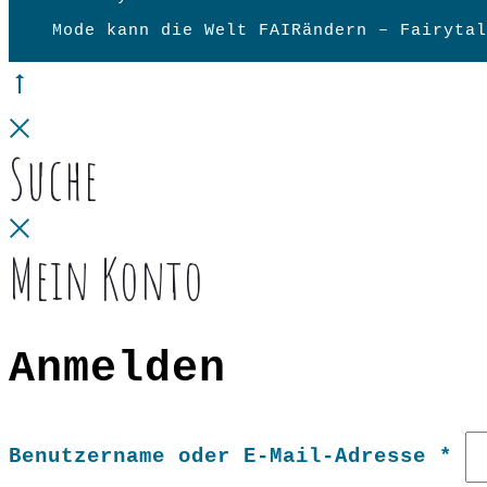
Mode kann die Welt FAIRändern – Fairytal
Go
to
Close
Suche
top
Close
Mein Konto
Anmelden
Er
Benutzername oder E-Mail-Adresse
*