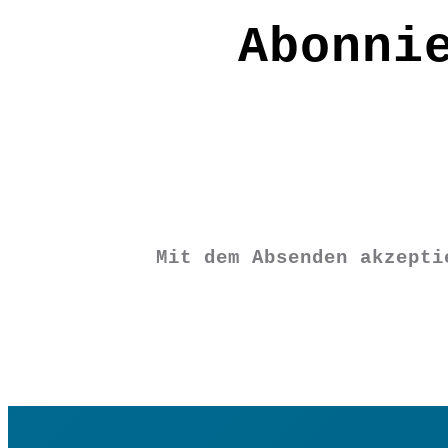
Abonni
€
19,50
Vorrätig
Mit dem Absenden akzept