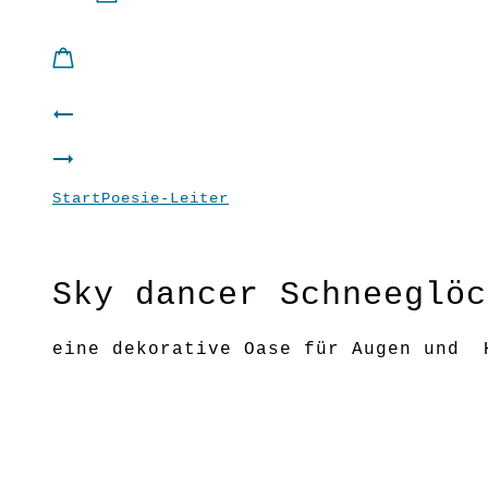
Product
Sky
navigation
Sky
dancer
Start
Poesie-Leiter
Sky dancer Schneeglöckchen
dancer
Schlüsselblume
Narzisse
Sky dancer Schneeglöc
eine dekorative Oase für Augen und 
Material: Papier / Metall
PP7001