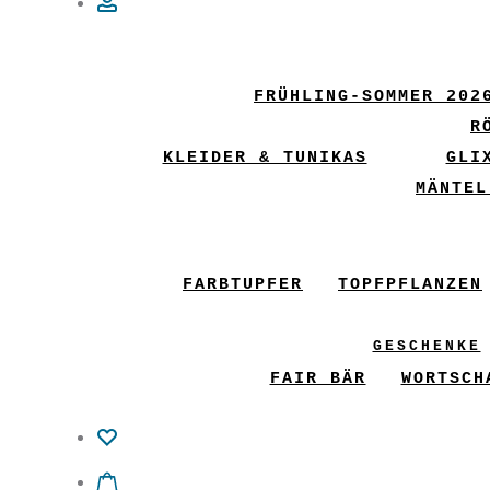
Account
FRÜHLING-SOMMER 202
R
KLEIDER & TUNIKAS
GLI
MÄNTEL
FARBTUPFER
TOPFPFLANZEN
GESCHENKE
FAIR BÄR
WORTSCH