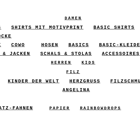
DAMEN
6
SHIRTS MIT MOTIVPRINT
BASIC SHIRTS
ÖCKE
X
COWO
HOSEN
BASICS
BASIC-KLEID
 & JACKEN
SCHALS & STOLAS
ACCESSOIRES
HERREN
KIDS
FILZ
KINDER DER WELT
HERZGRUSS
FILZSCHM
ANGELINA
ATZ-FAHNEN
PAPIER
RAINBOWDROPS