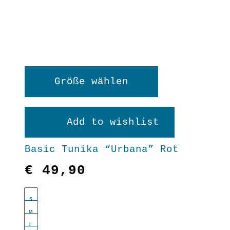
Dieses
Größe wählen
Produkt
weist
Add to wishlist
mehrere
Basic Tunika “Urbana” Rot
Varianten
€
49,90
auf.
Die
S
Optionen
M
L