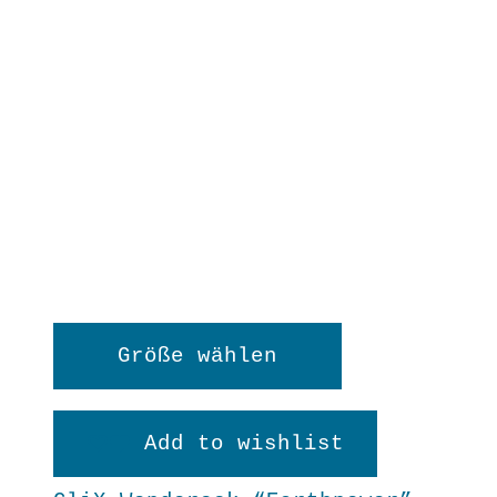
Dieses
Größe wählen
Produkt
weist
Add to wishlist
mehrere