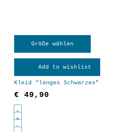
Dieses
Größe wählen
Produkt
weist
Add to wishlist
mehrere
Kleid “langes Schwarzes”
Varianten
€
49,90
auf.
Die
S
Optionen
M
L
können