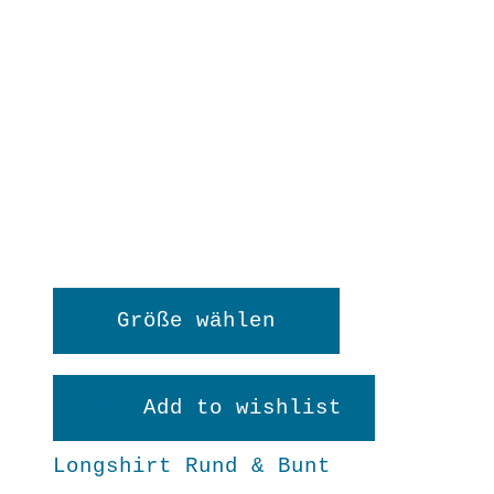
Dieses
Größe wählen
Produkt
weist
Add to wishlist
mehrere
Longshirt Rund & Bunt
Varianten