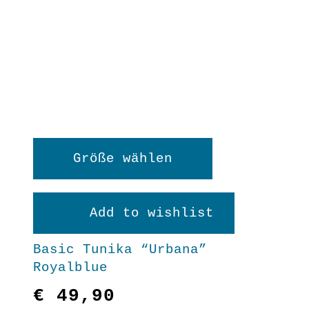
Dieses
Größe wählen
Produkt
weist
Add to wishlist
mehrere
Basic Tunika “Urbana”
Varianten
Royalblue
auf.
€
49,90
Die