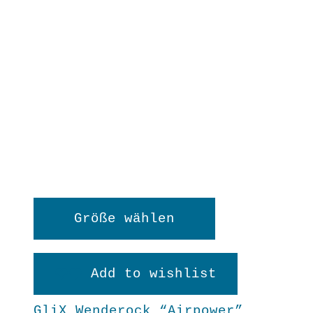
Dieses
Größe wählen
Produkt
weist
Add to wishlist
mehrere
GliX Wenderock “Airpower”
Varianten