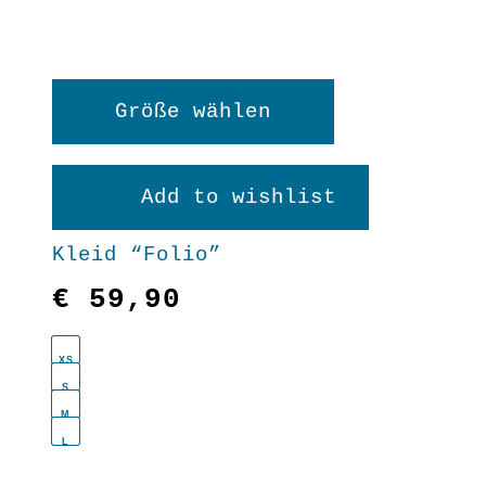
Dieses
Größe wählen
Produkt
weist
Add to wishlist
mehrere
Kleid “Folio”
Varianten
€
59,90
auf.
Die
XS
Optionen
S
M
können
L
auf