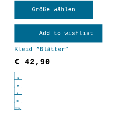
Dieses
Größe wählen
Produkt
weist
Add to wishlist
mehrere
Kleid “Blätter”
Varianten
€
42,90
auf.
Die
S
Optionen
M
L
können
XL
XXL
auf
der