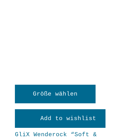
Dieses
Größe wählen
Produkt
weist
Add to wishlist
mehrere
GliX Wenderock “Soft &
Varianten