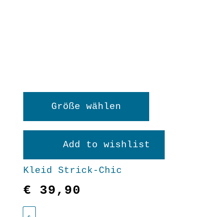
Dieses
Größe wählen
Produkt
weist
Add to wishlist
mehrere
Kleid Strick-Chic
Varianten
€
39,90
auf.
Die