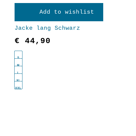
weist
Add to wishlist
mehrere
Jacke lang Schwarz
Varianten
€
44,90
auf.
Die
S
Optionen
M
L
können
XL
XXL
auf
der
Produktseit
gewählt