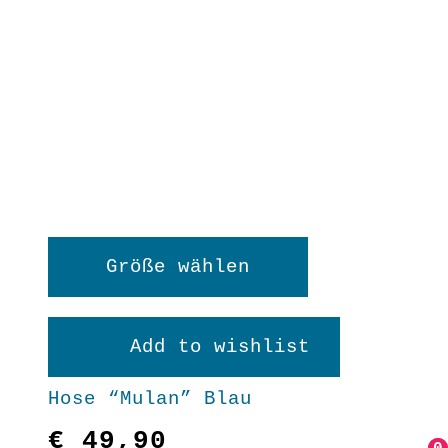
Dieses
Größe wählen
Produkt
weist
Add to wishlist
mehrere
Hose “Mulan” Blau
Varianten
€
49,90
auf.