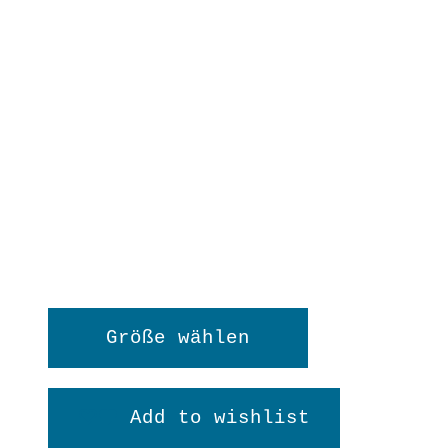
Dieses
Größe wählen
Produkt
weist
Add to wishlist
mehrere