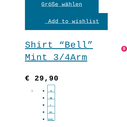
Dieses
Größe wählen
Produkt
Add to wishlist
weist
mehrere
Shirt “Bell”
Variante
0
0
Mint 3/4Arm
auf.
Die
€
29,90
Optionen
S
können
M
auf
L
XL
der
XXL