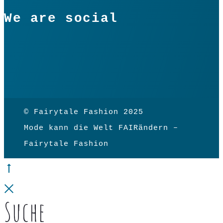
We are social
© Fairytale Fashion 2025
Mode kann die Welt FAIRändern –
Fairytale Fashion
Go
to
Close
Suche
top