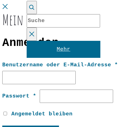
Close
Mein Konto
Suche
Anmelden
Reset
Mehr
Er
Benutzername oder E-Mail-Adresse
*
Erforderlich
Passwort
*
Angemeldet bleiben