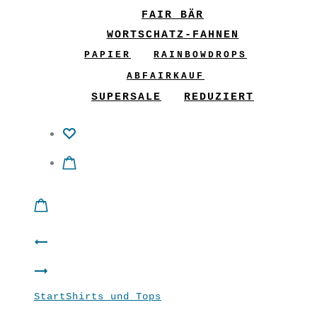
FAIR BÄR
WORTSCHATZ-FAHNEN
PAPIER
RAINBOWDROPS
ABFAIRKAUF
SUPERSALE
REDUZIERT
Product
Wende-
navigation
GliX
Cardigan
Start
Shirts und Tops
Shirt “Clip” Mint
Wenderock
“Refresh”