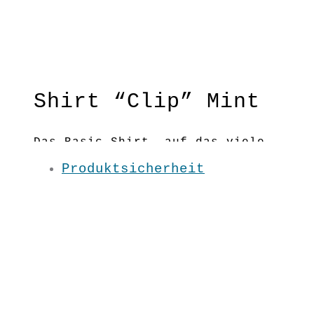
Shirt “Clip” Mint
Das Basic-Shirt, auf das viele
gewartet haben: der lockere
Produktsicherheit
Schnitt, die Länge und der
schöne Ausschnitt sind perfekt
für deine nachhaltige
Grundausstattung.
Fließender Schnitt
Material:100 % BW kbA
Pflege: 30 Grad
Grundfarbe: Mint