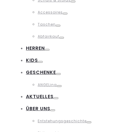
Schals & Stolas
Toggle
Accessoires
Toggle
Taschen
Toggle
Abfairkauf
Toggle
HERREN
Toggle
KIDS
Toggle
GESCHENKE
Toggle
ANGELina
Toggle
AKTUELLES
Toggle
ÜBER UNS
Toggle
Entstehungsgeschichte
Toggle