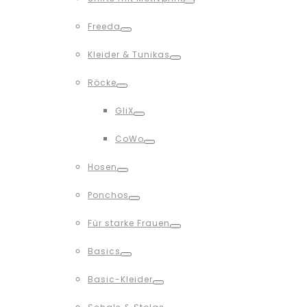
Toggle
Freeda
Toggle
Kleider & Tunikas
Toggle
Röcke
Toggle
GliX
Toggle
CoWo
Toggle
Hosen
Toggle
Ponchos
Toggle
Für starke Frauen
Toggle
Basics
Toggle
Basic-Kleider
Toggle