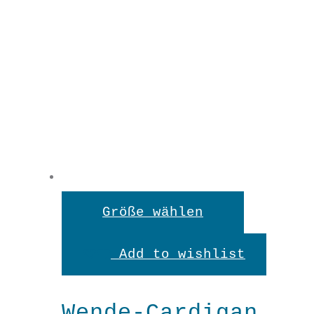
Dieses
Größe wählen
Produkt
Add to wishlist
weist
mehrere
Wende-Cardigan