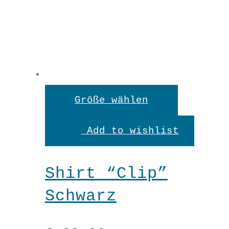
Shirt
"Clip"
Dieses
Größe wählen
Mint
Produkt
In den Warenkorb
Menge
Add to wishlist
weist
mehrere
Shirt “Clip”
Variante
Schwarz
auf.
Die