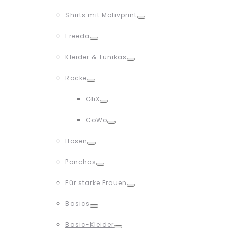
Toggle
Shirts mit Motivprint
Toggle
Freeda
Toggle
Kleider & Tunikas
Toggle
Röcke
Toggle
GliX
Toggle
CoWo
Toggle
Hosen
Toggle
Ponchos
Toggle
Für starke Frauen
Toggle
Basics
Toggle
Basic-Kleider