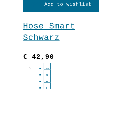
Add to wishlist
weist
mehrere
Hose Smart
Variante
Schwarz
auf.
Die
€
42,90
Optionen
XS
können
S
auf
M
L
der
Produkts
gewählt