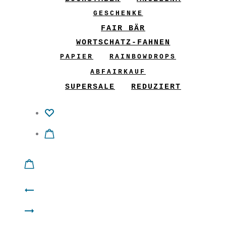
GESCHENKE
FAIR BÄR
WORTSCHATZ-FAHNEN
PAPIER
RAINBOWDROPS
ABFAIRKAUF
SUPERSALE
REDUZIERT
Product
Kimo
navigation
CoWo
Shirt