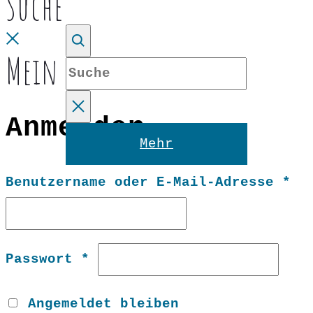
Suche
top
Close
Mein Konto
Suche
Anmelden
Reset
Mehr
Er
Benutzername oder E-Mail-Adresse
*
Erforderlich
Passwort
*
Angemeldet bleiben