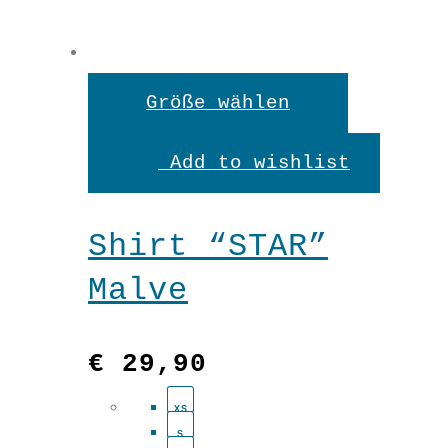
Dieses
Größe wählen
Produkt
Add to wishlist
weist
mehrere
Shirt “STAR”
Variante
Malve
auf.
Die
€
29,90
Optionen
XS
können
S