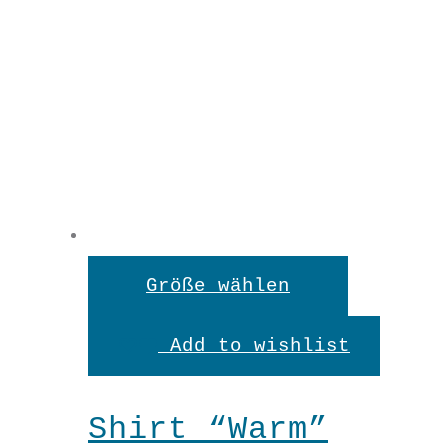
Dieses
Größe wählen
Produkt
Add to wishlist
weist
mehrere
Shirt “Warm”
Variante