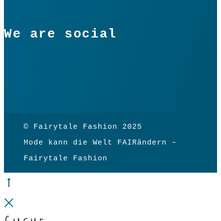
We are social
© Fairytale Fashion 2025
Mode kann die Welt FAIRändern –
Fairytale Fashion
Go
to
Close