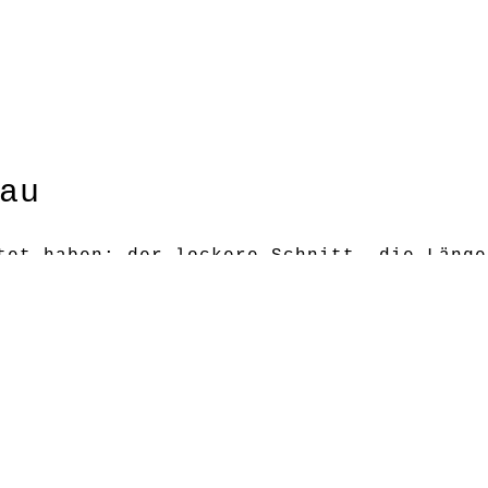
au
tet haben: der lockere Schnitt, die Länge
usstattung.