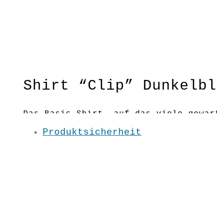
Shirt “Clip” Dunkelbl
Das Basic-Shirt, auf das viele gewar
perfekt für deine nachhaltige Grunda
Produktsicherheit
Fließender Schnitt
Material:100 % BW kbA
Pflege: 30 Grad
Grundfarbe: Dunkelblau
S / M / L / XL / XXL /