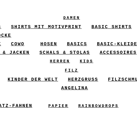
DAMEN
6
SHIRTS MIT MOTIVPRINT
BASIC SHIRTS
ÖCKE
X
COWO
HOSEN
BASICS
BASIC-KLEID
 & JACKEN
SCHALS & STOLAS
ACCESSOIRES
HERREN
KIDS
FILZ
KINDER DER WELT
HERZGRUSS
FILZSCHM
ANGELINA
ATZ-FAHNEN
PAPIER
RAINBOWDROPS