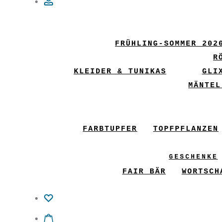
Account
FRÜHLING-SOMMER 202
R
KLEIDER & TUNIKAS
GLI
MÄNTEL
FARBTUPFER
TOPFPFLANZEN
GESCHENKE
FAIR BÄR
WORTSCH