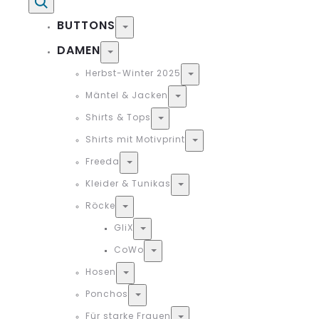
Suche
BUTTONS
Toggle
DAMEN
Toggle
Herbst-Winter 2025
Toggle
Mäntel & Jacken
Toggle
Shirts & Tops
Toggle
Shirts mit Motivprint
Toggle
Freeda
Toggle
Kleider & Tunikas
Toggle
Röcke
Toggle
GliX
Toggle
CoWo
Toggle
Hosen
Toggle
Ponchos
Toggle
Für starke Frauen
Toggle