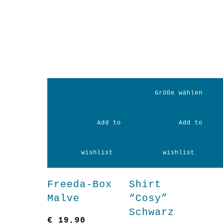
In
Größe wählen
Dieses
den
Add to
Add to
Produkt
weist
mehrere
Warenkorb
wishlist
wishlist
Varianten
auf.
Freeda-Box
Shirt
Die
Malve
“Cosy”
Optionen
Schwarz
können
€
19,90