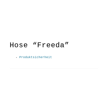
Hose “Freeda”
perfekt für alle Freeda-Fans und
Produktsicherheit
die, die es noch werden wollen 😉
Material: 100% BW kbA
Pflege: 30 Grad
Farbe: Erde
S / M / L / XL / XXL
SS2579