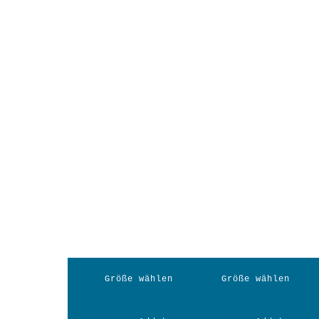
Größe wählen
Größe wählen
Dieses
Dieses