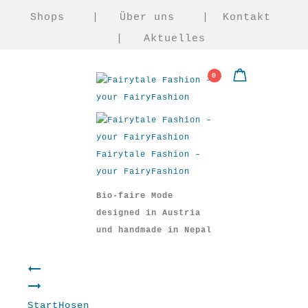
Shops
|
Über uns
|
Kontakt
|
Aktuelles
0
Fairytale Fashion –
your FairyFashion
Bio-faire Mode
designed in Austria
und handmade in Nepal
Product
Hose
Kleid
Marlene
“Look”
“Zitrus”
Start
Hosen
Hose “Freeda”