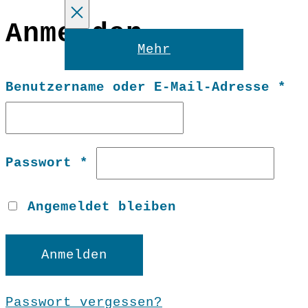
Anmelden
Reset
Mehr
Er
Benutzername oder E-Mail-Adresse
*
Erforderlich
Passwort
*
Angemeldet bleiben
Anmelden
Passwort vergessen?