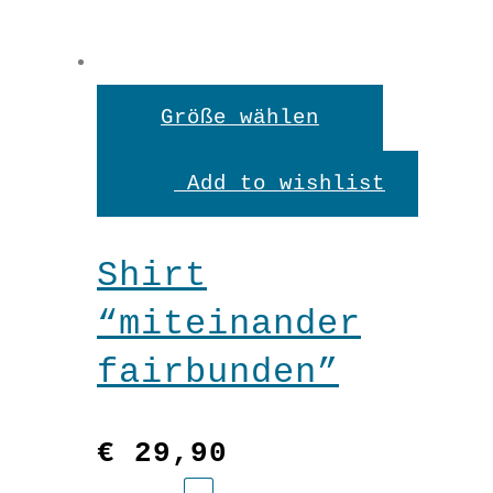
In den Warenkorb
Dieses
Größe wählen
Produkt
Add to wishlist
weist
mehrere
Shirt
Variante
“miteinander
auf.
fairbunden”
Die
Optionen
€
29,90
können