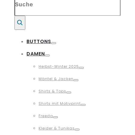
for:
Suche
BUTTONS
Toggle
DAMEN
Toggle
Herbst-Winter 2025
Toggle
Mäntel & Jacken
Toggle
Shirts & Tops
Toggle
Shirts mit Motivprint
Toggle
Freeda
Toggle
Kleider & Tunikas