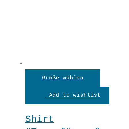
Dieses
Größe wählen
Produkt
Add to wishlist
weist
mehrere
Shirt
Variante