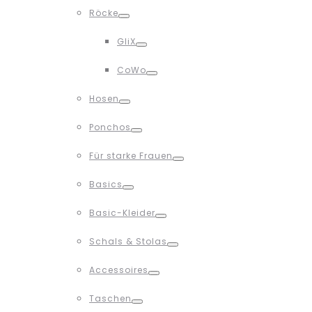
Toggle
Röcke
Toggle
GliX
Toggle
CoWo
Toggle
Hosen
Toggle
Ponchos
Toggle
Für starke Frauen
Toggle
Basics
Toggle
Basic-Kleider
Toggle
Schals & Stolas
Toggle
Accessoires
Toggle
Taschen