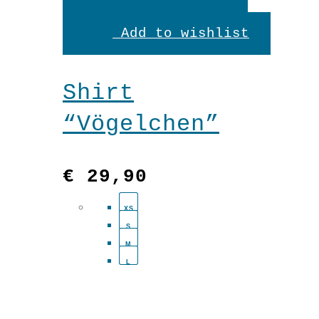
Produkt
Add to wishlist
weist
mehrere
Shirt
Variante
“Vögelchen”
auf.
Die
€
29,90
Optionen
XS
können
S
auf
M
L
der
Produkts