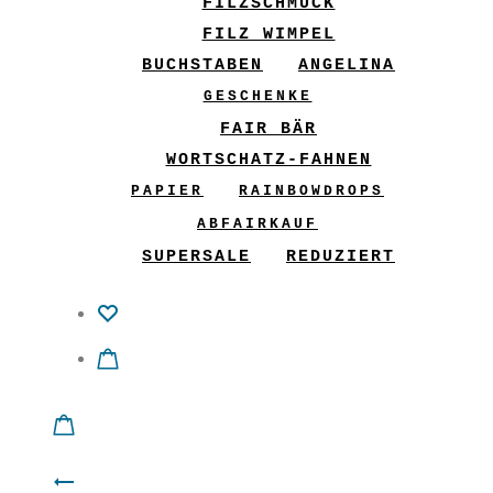
FILZSCHMUCK
FILZ WIMPEL
BUCHSTABEN
ANGELINA
GESCHENKE
FAIR BÄR
WORTSCHATZ-FAHNEN
PAPIER
RAINBOWDROPS
ABFAIRKAUF
SUPERSALE
REDUZIERT
Product
Shirt