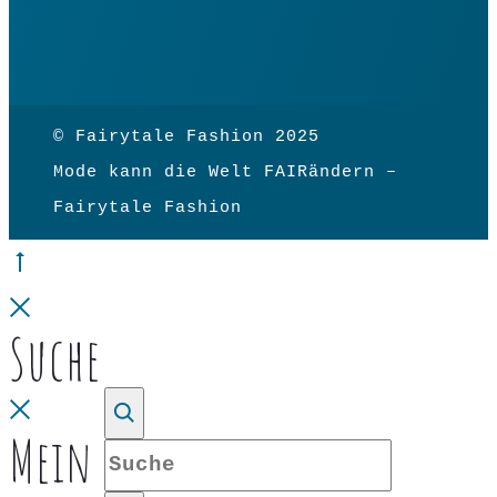
© Fairytale Fashion 2025
Mode kann die Welt FAIRändern –
Fairytale Fashion
Go
to
Close
Suche
top
Close
Mein Konto
Suche