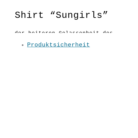
Shirt “Sungirls”
der heiteren Gelassenheit des
Seins kann man auch in einem T-
Produktsicherheit
Shirt Ausdruck fairleihen 😉
Material:100 % BW kbA
Pflege: 30 Grad
Grundfarbe: Maisgelb
XS / S / M / L /
SS2015
€
29,90