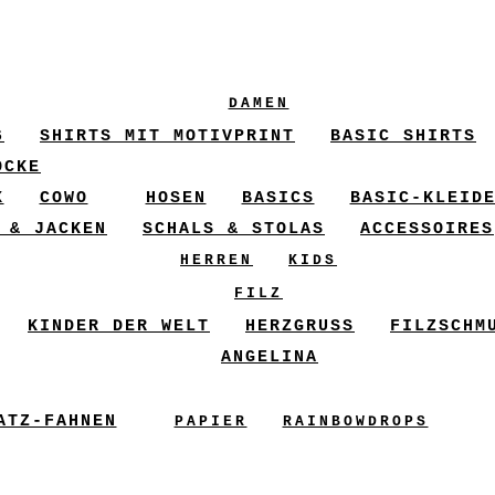
DAMEN
6
SHIRTS MIT MOTIVPRINT
BASIC SHIRTS
ÖCKE
X
COWO
HOSEN
BASICS
BASIC-KLEID
 & JACKEN
SCHALS & STOLAS
ACCESSOIRES
HERREN
KIDS
FILZ
KINDER DER WELT
HERZGRUSS
FILZSCHM
ANGELINA
ATZ-FAHNEN
PAPIER
RAINBOWDROPS