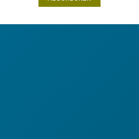
Langarmshirt
"Fairzweigt"
In den Warenkorb
Menge