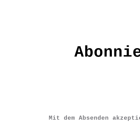
Material: BW kbA
Pflege:30 Grad
Grundfarbe: helles Grau
Größen: S M L XL XXL
Abonni
AW1705
€
24,90
Mit dem Absenden akzept
S
M
L