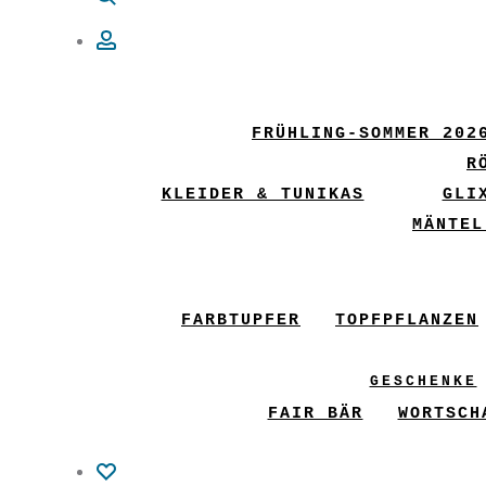
Account
FRÜHLING-SOMMER 202
R
KLEIDER & TUNIKAS
GLI
MÄNTEL
FARBTUPFER
TOPFPFLANZEN
GESCHENKE
FAIR BÄR
WORTSCH