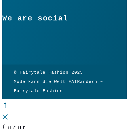
We are social
© Fairytale Fashion 2025
Mode kann die Welt FAIRändern –
Fairytale Fashion
Go
to
Close
top