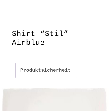
Shirt “Stil”
Airblue
Schlicht & raffiniert -das hat
STIL, ein ideales Kombi-Shirt
mit Wasserfall-Kragen und
Produktsicherheit
seitlicher Raffung.
Fließender Schnitt
Material: 100 % BW kbA
Pflege: 30 Grad
Grundfarbe: Airblue