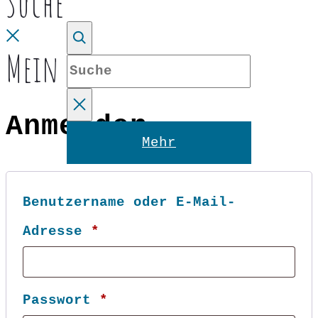
Suche
Close
Mein Konto
Suche
Anmelden
Reset
Mehr
Benutzername oder E-Mail-
Erforderlich
Adresse
*
Erforderlich
Passwort
*