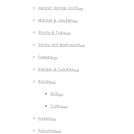
Toggle
Herbst-Winter 2025
Toggle
Mäntel & Jacken
Toggle
Shirts & Tops
Toggle
Shirts mit Motivprint
Toggle
Freeda
Toggle
Kleider & Tunikas
Toggle
Röcke
Toggle
GliX
Toggle
CoWo
Toggle
Hosen
Toggle
Ponchos