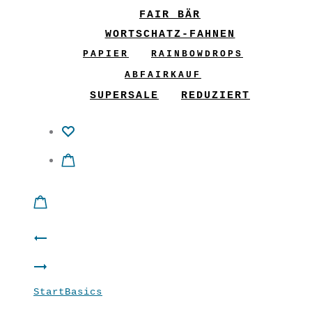
FAIR BÄR
WORTSCHATZ-FAHNEN
PAPIER
RAINBOWDROPS
ABFAIRKAUF
SUPERSALE
REDUZIERT
Product
Hose
navigation
Shirt
FLY
Start
Basics
Shirt “Stil” Airblue
“Sonne”