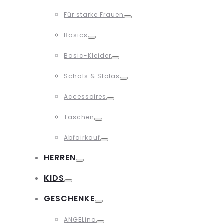
Toggle
Für starke Frauen
Toggle
Basics
Toggle
Basic-Kleider
Toggle
Schals & Stolas
Toggle
Accessoires
Toggle
Taschen
Toggle
Abfairkauf
Toggle
HERREN
Toggle
KIDS
Toggle
GESCHENKE
Toggle
ANGELina