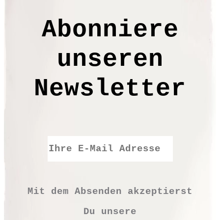
XS / S / M / L / XL / XXL
Abonniere
UN6010
unseren
€
29,90
Newsletter
XS
S
M
L
XL
Mit dem Absenden akzeptierst
XXL
Du unsere