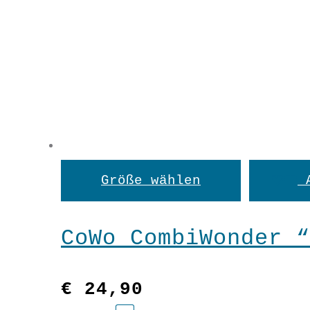
Dieses
Größe wählen
Produkt
weist
CoWo CombiWonder “
mehrere
Variant
€
24,90