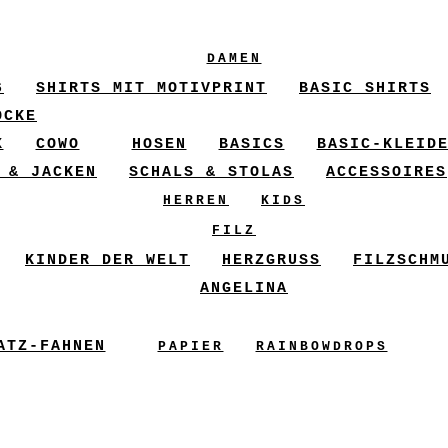
DAMEN
6
SHIRTS MIT MOTIVPRINT
BASIC SHIRTS
ÖCKE
X
COWO
HOSEN
BASICS
BASIC-KLEID
 & JACKEN
SCHALS & STOLAS
ACCESSOIRES
HERREN
KIDS
FILZ
KINDER DER WELT
HERZGRUSS
FILZSCHM
ANGELINA
ATZ-FAHNEN
PAPIER
RAINBOWDROPS