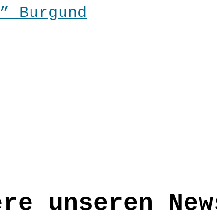
” Burgund
en
n
seite
ere unseren New