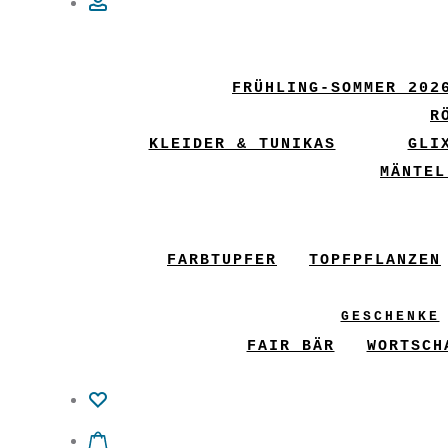
Account
FRÜHLING-SOMMER 202
R
KLEIDER & TUNIKAS
GLI
MÄNTEL
FARBTUPFER
TOPFPFLANZEN
GESCHENKE
FAIR BÄR
WORTSCH