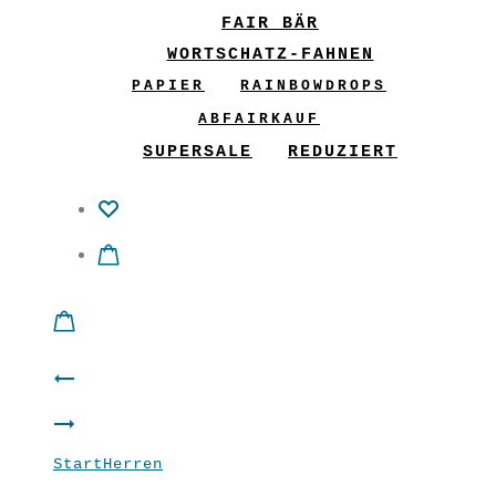
FAIR BÄR
WORTSCHATZ-FAHNEN
PAPIER
RAINBOWDROPS
ABFAIRKAUF
SUPERSALE
REDUZIERT
Product
Männer
navigation
Männer
Shirt
Start
Herren
Männer Shirt “ChillaX”
Shirt
“Good