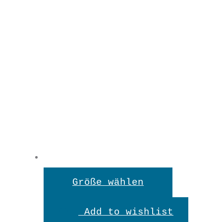
Dieses
Größe wählen
Produkt
Add to wishlist
weist