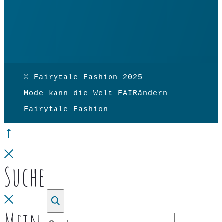
© Fairytale Fashion 2025
Mode kann die Welt FAIRändern –
Fairytale Fashion
Go
to
Close
Suche
top
Close
Suche