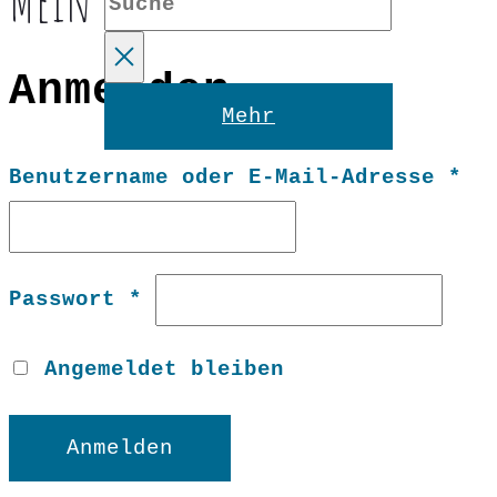
Mein Konto
Anmelden
Reset
Mehr
Er
Benutzername oder E-Mail-Adresse
*
Erforderlich
Passwort
*
Angemeldet bleiben
Anmelden