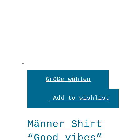
Dieses
Größe wählen
Produkt
Add to wishlist
weist
mehrere
Männer Shirt
Variante
“Good vibes”
auf.