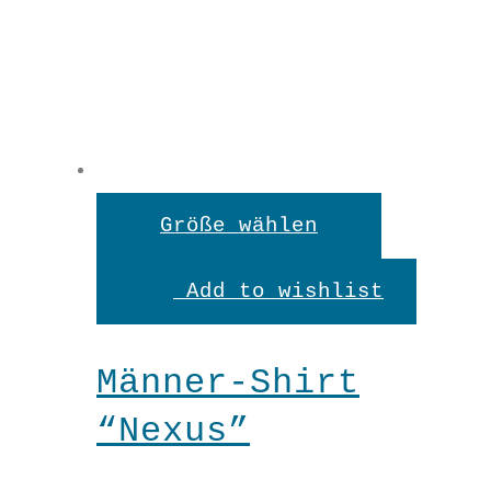
XL
XXL
Dieses
Männer-
Größe wählen
Produkt
Shirt
Add to wishlist
weist
"Focus"
mehrere
In den Warenkorb
Menge
Männer-Shirt
Variante
“Nexus”
auf.
Die