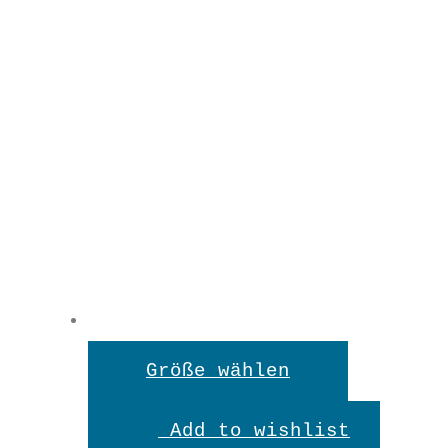
Dieses
Größe wählen
Produkt
Add to wishlist
weist