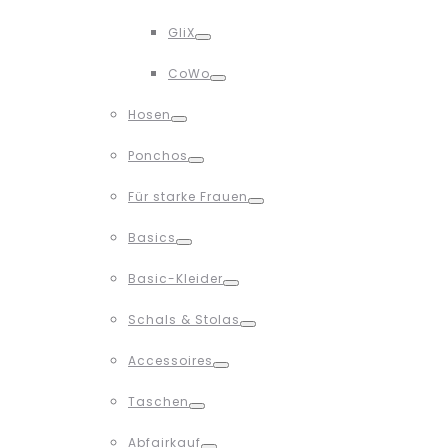
Toggle
GliX
Toggle
CoWo
Toggle
Hosen
Toggle
Ponchos
Toggle
Für starke Frauen
Toggle
Basics
Toggle
Basic-Kleider
Toggle
Schals & Stolas
Toggle
Accessoires
Toggle
Taschen
Toggle
Abfairkauf