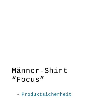
Männer-Shirt
“Focus”
Produktsicherheit
Der coole Laser-Cut-Effekt steht
eindeutig im Fokus deines
Outfits.