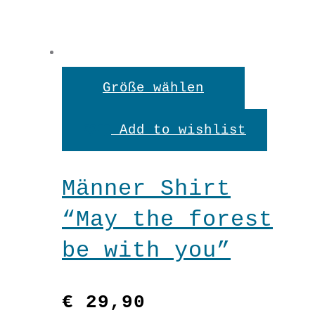
Dieses
Größe wählen
Produkt
Add to wishlist
weist
mehrere
Männer Shirt
Variante
“May the forest
auf.
be with you”
Die
Optionen
€
29,90
können