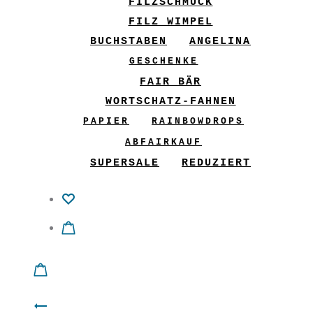
FILZSCHMUCK
FILZ WIMPEL
BUCHSTABEN
ANGELINA
GESCHENKE
FAIR BÄR
WORTSCHATZ-FAHNEN
PAPIER
RAINBOWDROPS
ABFAIRKAUF
SUPERSALE
REDUZIERT
Product
Wickelgürtel