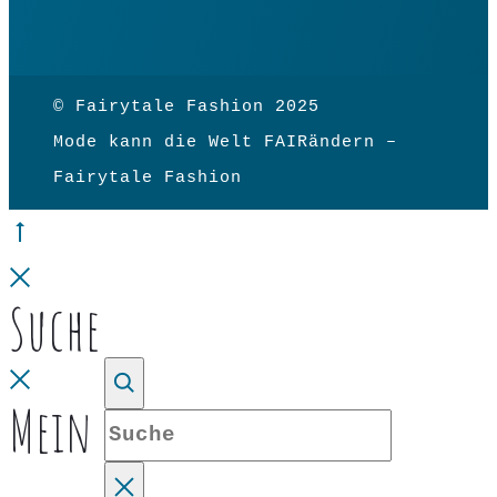
© Fairytale Fashion 2025
Mode kann die Welt FAIRändern –
Fairytale Fashion
Go
to
Close
Suche
top
Close
Mein Konto
Suche