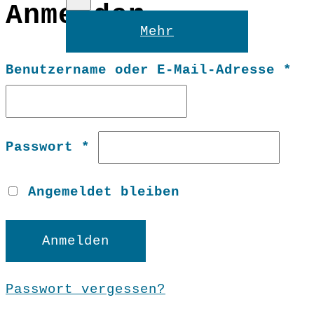
Anmelden
Reset
Mehr
Er
Benutzername oder E-Mail-Adresse
*
Erforderlich
Passwort
*
Angemeldet bleiben
Anmelden
Passwort vergessen?