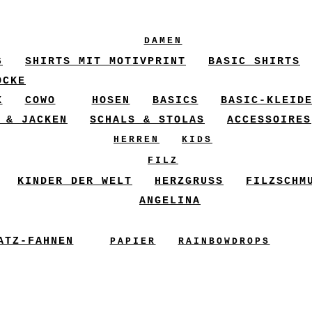
DAMEN
6
SHIRTS MIT MOTIVPRINT
BASIC SHIRTS
ÖCKE
X
COWO
HOSEN
BASICS
BASIC-KLEID
 & JACKEN
SCHALS & STOLAS
ACCESSOIRES
HERREN
KIDS
FILZ
KINDER DER WELT
HERZGRUSS
FILZSCHM
ANGELINA
ATZ-FAHNEN
PAPIER
RAINBOWDROPS