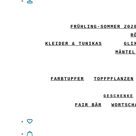
Account
FRÜHLING-SOMMER 202
R
KLEIDER & TUNIKAS
GLI
MÄNTEL
FARBTUPFER
TOPFPFLANZEN
GESCHENKE
FAIR BÄR
WORTSCH