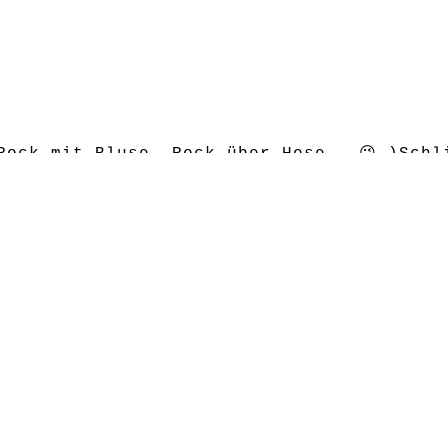
Rock mit Bluse, Rock über Hose … 😉 )Schl