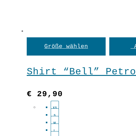
Dieses
Größe wählen
Produkt
weist
Shirt “Bell” Petro
mehrere
Variant
€
29,90
auf.
XS
S
Die
M
Optione
L