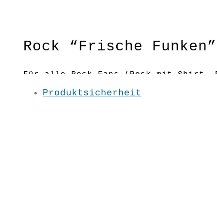
Rock “Frische Funken”
Für alle Rock-Fans (Rock mit Shirt, 
Dauerbrenner mit frischen Funken!
Produktsicherheit
Elastischer Bund
Material:100 % BW kbA
Pflege: 30 Grad
Grundfarbe: Petrol
S / M / L /XL / XXL
SS1731