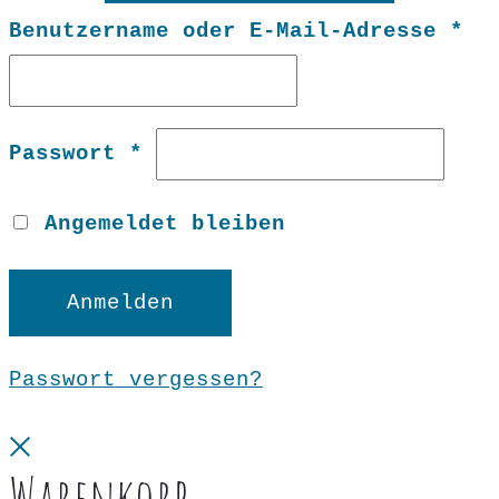
Er
Benutzername oder E-Mail-Adresse
*
Erforderlich
Passwort
*
Angemeldet bleiben
Anmelden
Passwort vergessen?
Close
Warenkorb