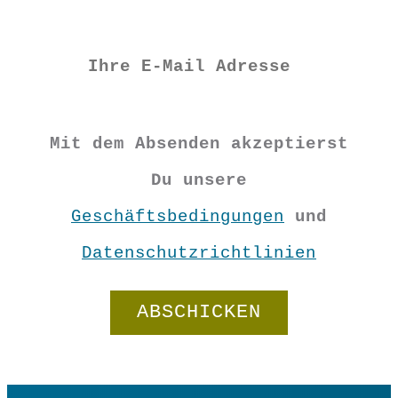
€
29,90
XS
S
M
L
XL
XXL
Mit dem Absenden akzeptierst
Du unsere
Geschäftsbedingungen
und
Datenschutzrichtlinien
Wenderock
"Edel"
Menge