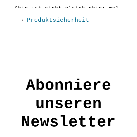
Chic ist nicht gleich chic: mal
Rosen auf Rot und mal Klassik-
Produktsicherheit
Brokat! Mit dem Wenderock kannst
du ­­­­verschiedene Outfits zeigen,
je na­ch Lust und Laune, aber
immer chic!
Nur solange der Vorrat reicht!
Elastischer Bund
Abonniere
Material:100 % BW kbA
Pflege: 30 Grad
unseren
Grundfarbe: Schwarz-Rot
Newsletter
AW1832