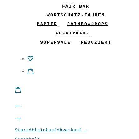
FAIR BÄR
WORTSCHATZ-FAHNEN
PAPIER
RAINBOWDROPS
ABFAIRKAUF
SUPERSALE
REDUZIERT
Product
Rock
navigation
Shirt
“Trendy”
Start
Abfairkauf
Abverkauf –
“Rosen