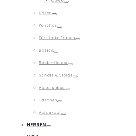
CoWo
Toggle
Hosen
Toggle
Ponchos
Toggle
Für starke Frauen
Toggle
Basics
Toggle
Basic-Kleider
Toggle
Schals & Stolas
Toggle
Accessoires
Toggle
Taschen
Toggle
Abfairkauf
Toggle
HERREN
Toggle