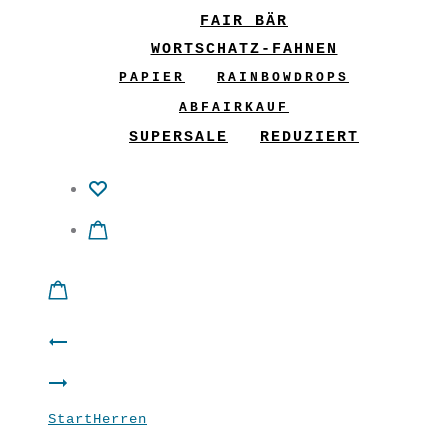
FAIR BÄR
WORTSCHATZ-FAHNEN
PAPIER
RAINBOWDROPS
ABFAIRKAUF
SUPERSALE
REDUZIERT
Product
Klappbox
navigation
Männer
Türkis
Start
Herren
Männer Shirt “Optimismus”
Shirt
Weiß