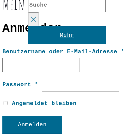
Mein Konto
Suche
Anmelden
Reset
Mehr
Er
Benutzername oder E-Mail-Adresse
*
Erforderlich
Passwort
*
Angemeldet bleiben
Anmelden