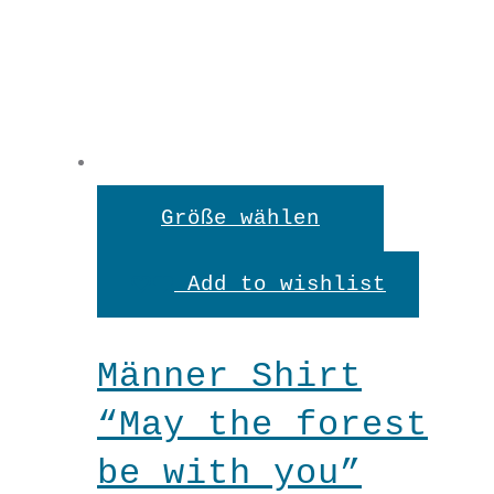
L
XL
XXL
Dieses
Größe wählen
Produkt
Männer
Add to wishlist
weist
Shirt
mehrere
Männer Shirt
"Optimismus"
Variante
“May the forest
In den Warenkorb
Menge
auf.
be with you”
Die