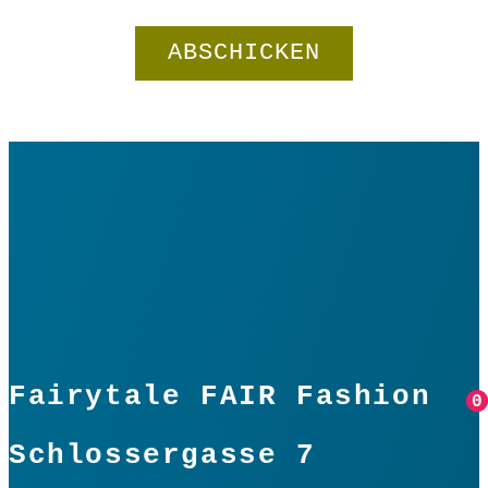
Fairytale FAIR Fashion
0
0
Schlossergasse 7