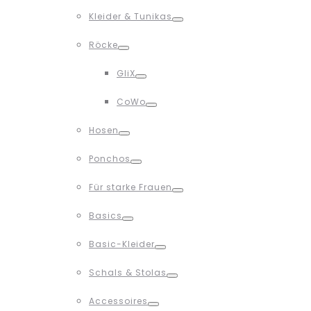
Toggle
Kleider & Tunikas
Toggle
Röcke
Toggle
GliX
Toggle
CoWo
Toggle
Hosen
Toggle
Ponchos
Toggle
Für starke Frauen
Toggle
Basics
Toggle
Basic-Kleider
Toggle
Schals & Stolas
Toggle
Accessoires