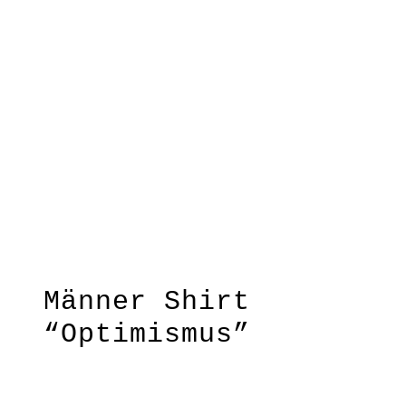
“Run”
Mutausbruch
*new
Männer Shirt
“Optimismus”
Unterschätze nie- niemals die