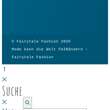
© Fairytale Fashion 2025
Mode kann die Welt FAIRändern –
Fairytale Fashion
Go
to
Close
Suche
top
Close