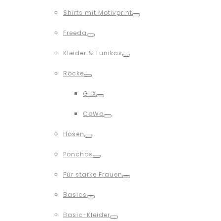
Toggle
Shirts mit Motivprint
Toggle
Freeda
Toggle
Kleider & Tunikas
Toggle
Röcke
Toggle
GliX
Toggle
CoWo
Toggle
Hosen
Toggle
Ponchos
Toggle
Für starke Frauen
Toggle
Basics
Toggle
Basic-Kleider