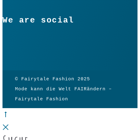
We are social
© Fairytale Fashion 2025
Mode kann die Welt FAIRändern –
Fairytale Fashion
Go
to
Close
top