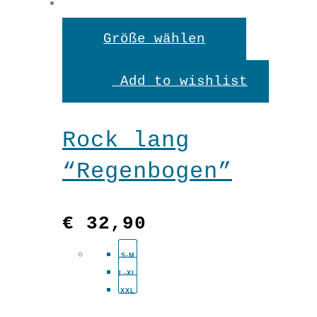
Dieses
Größe wählen
Produkt
Add to wishlist
weist
Shirt
mehrere
Rock lang
"Rainbow-
Variante
“Regenbogen”
Shirt"
auf.
In den Warenkorb
Menge
Die
€
32,90
Optionen
S-M
können
L-XL
auf
XXL