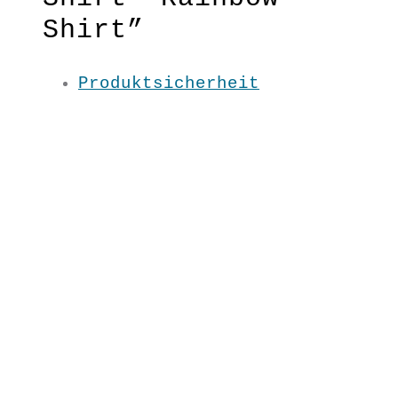
Shirt”
Produktsicherheit
Das Shirt mit den
Regenbogenärmeln: immer ein
super Farbtupfer für viele
Outfits. Perfekt passend zum
Rock Regenbogenspuren.
Lockerer Schnitt, Quertunnelzug
am Saum
Gelb am Ärmel kann etwas vom Bild
abweichen!
Material:100 % BW kbA
Pflege: 30 Grad
Grundfarbe: Schwarz