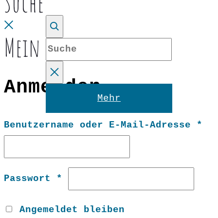
Suche
Close
Mein Konto
Suche
Anmelden
Reset
Mehr
Er
Benutzername oder E-Mail-Adresse
*
Erforderlich
Passwort
*
Angemeldet bleiben