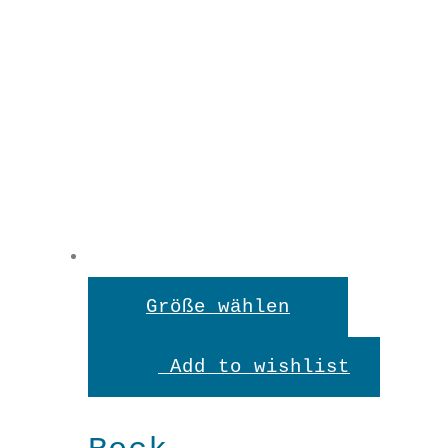
Dieses
Größe wählen
Produkt
Add to wishlist
weist
mehrere