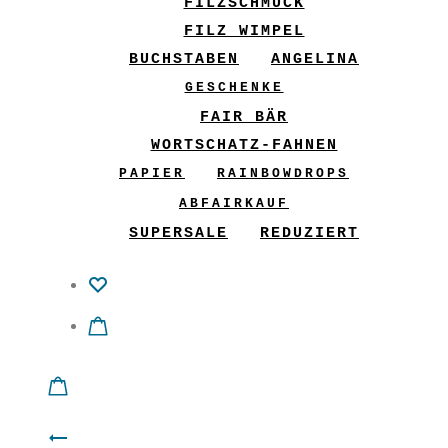
FILZSCHMUCK
FILZ WIMPEL
BUCHSTABEN
ANGELINA
GESCHENKE
FAIR BÄR
WORTSCHATZ-FAHNEN
PAPIER
RAINBOWDROPS
ABFAIRKAUF
SUPERSALE
REDUZIERT
Product
Rock