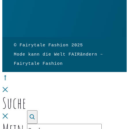
© Fairytale Fashion 2025
Mode kann die Welt FAIRändern –
Fairytale Fashion
Go
to
Close
Suche
top
Close
Suche