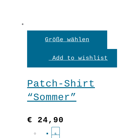
XXL
Dieses
Größe wählen
Produkt
Add to wishlist
weist
Hose
mehrere
Marlene
Patch-Shirt
Variante
"Bouquet"
“Sommer”
auf.
In den Warenkorb
Menge
Die
€
24,90
Optionen
S
können