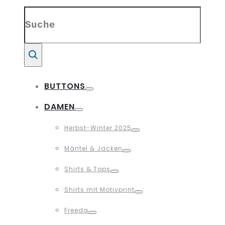
Search
for:
Suche
BUTTONS
Toggle
DAMEN
Toggle
Herbst-Winter 2025
Toggle
Mäntel & Jacken
Toggle
Shirts & Tops
Toggle
Shirts mit Motivprint
Toggle
Freeda
Toggle