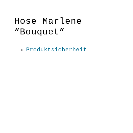
Hose Marlene
“Bouquet”
Produktsicherheit
Für ein lässig-feminines Outfit
sorgt diese Hose mit elastischem
Bund und fließendem Schnitt. Die
warme Farbgebung und der dezente
Print machen die Hose zum
zeitlosen Kombiwunder!
Fließender Schnitt
Material: 100 % BW kbA
Pflege: 30 Grad