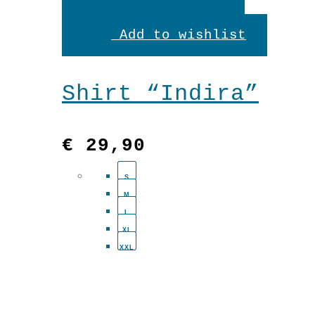
Produkt
Add to wishlist
weist
mehrere
Shirt “Indira”
Variante
auf.
€
29,90
Die
S
Optionen
M
können
L
XL
auf
XXL
der
Produkts