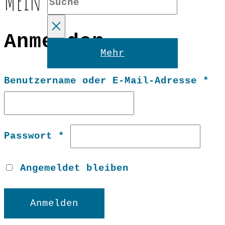
Mein Konto
Anmelden
Reset
Mehr
Er
Benutzername oder E-Mail-Adresse
*
Erforderlich
Passwort
*
Angemeldet bleiben
Anmelden