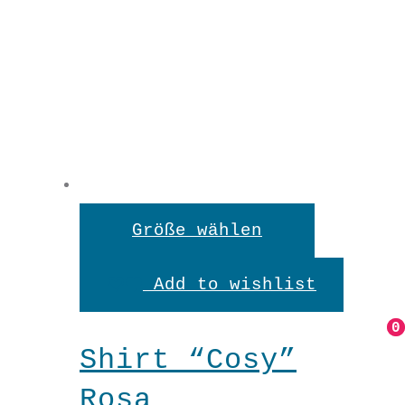
Dieses
Größe wählen
Produkt
Add to wishlist
weist
0
0
mehrere
Shirt “Cosy”
Variante
Rosa