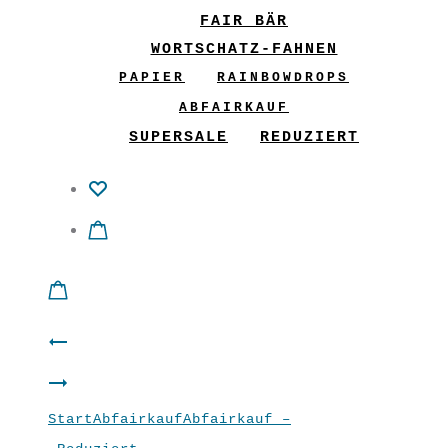
FAIR BÄR
WORTSCHATZ-FAHNEN
PAPIER
RAINBOWDROPS
ABFAIRKAUF
SUPERSALE
REDUZIERT
Product
Hose
navigation
Shirt
Marlene
Start
Abfairkauf
Abfairkauf –
“Let
“Malven”