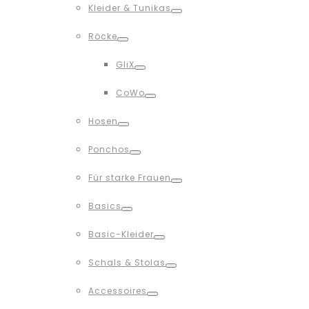
Kleider & Tunikas
Toggle
Röcke
Toggle
GliX
Toggle
CoWo
Toggle
Hosen
Toggle
Ponchos
Toggle
Für starke Frauen
Toggle
Basics
Toggle
Basic-Kleider
Toggle
Schals & Stolas
Toggle
Accessoires
Toggle