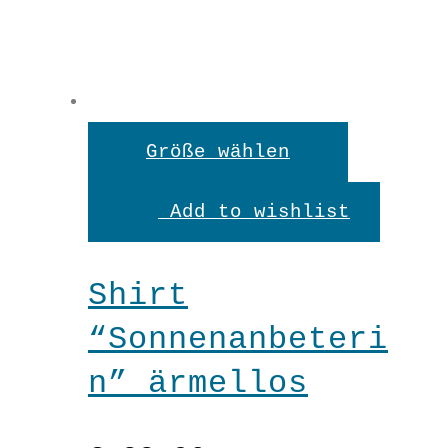
In den Warenkorb
Menge
Dieses
Größe wählen
Produkt
Add to wishlist
weist
mehrere
Shirt
Variante
“Sonnenanbeteri
auf.
n” ärmellos
Die
Optionen