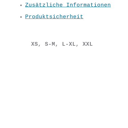
vielfältig kombinierbar ist sie
Zusätzliche Informationen
eine wunderbar leichte Hose für
viele Outfits!
Produktsicherheit
elastischer Bund
Material:100 % BW kbA
XS, S-M, L-XL, XXL
Pflege: 30 Grad
Grundfarbe: Rot
NT1118
€
39,90