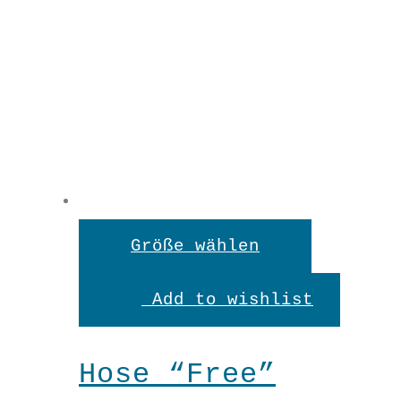
Dieses
Größe wählen
Produkt
Add to wishlist
weist
mehrere
Hose “Free”
Variante