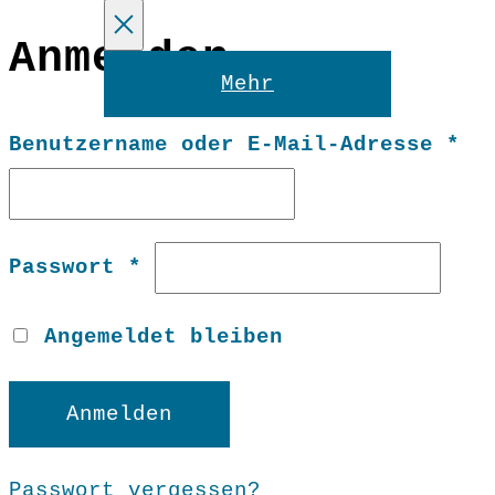
Anmelden
Reset
Mehr
Er
Benutzername oder E-Mail-Adresse
*
Erforderlich
Passwort
*
Angemeldet bleiben
Anmelden
Passwort vergessen?