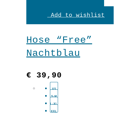
Produkt
Add to wishlist
weist
mehrere
Hose “Free”
Variante
Nachtblau
auf.
Die
€
39,90
Optionen
XS
können
S-M
auf
L-XL
XXL
der
Produkts