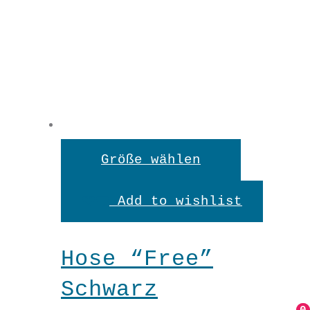
Dieses
Größe wählen
Produkt
Add to wishlist
weist
mehrere
Hose “Free”
Variante
Schwarz
auf.