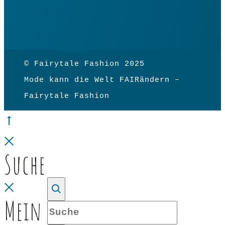
© Fairytale Fashion 2025
Mode kann die Welt FAIRändern –
Fairytale Fashion
Go
to
Close
Suche
top
Close
Mein Konto
Suche