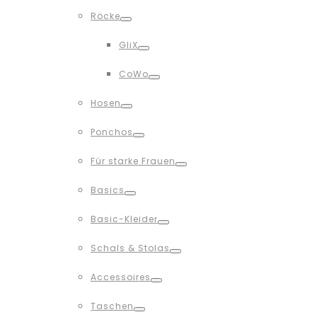
Toggle
Röcke
Toggle
GliX
Toggle
CoWo
Toggle
Hosen
Toggle
Ponchos
Toggle
Für starke Frauen
Toggle
Basics
Toggle
Basic-Kleider
Toggle
Schals & Stolas
Toggle
Accessoires
Toggle
Taschen