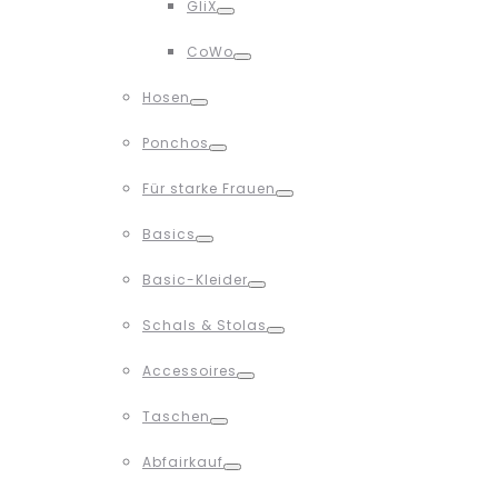
GliX
Toggle
CoWo
Toggle
Hosen
Toggle
Ponchos
Toggle
Für starke Frauen
Toggle
Basics
Toggle
Basic-Kleider
Toggle
Schals & Stolas
Toggle
Accessoires
Toggle
Taschen
Toggle
Abfairkauf
Toggle