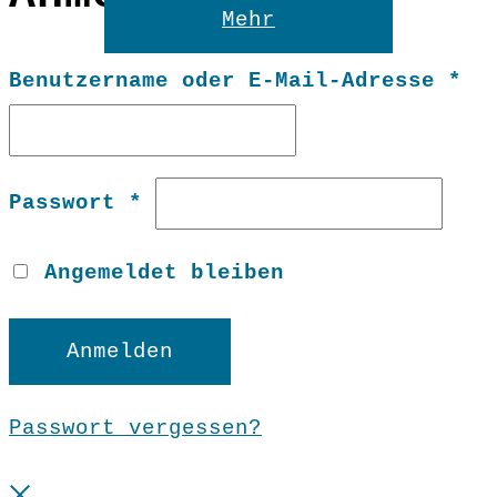
Reset
Mehr
Er
Benutzername oder E-Mail-Adresse
*
Erforderlich
Passwort
*
Angemeldet bleiben
Anmelden
Passwort vergessen?
Close