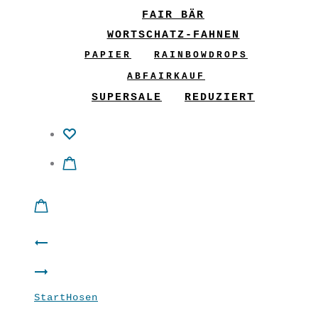
FAIR BÄR
WORTSCHATZ-FAHNEN
PAPIER
RAINBOWDROPS
ABFAIRKAUF
SUPERSALE
REDUZIERT
Product
Cap
navigation
Männer
Burgund
Start
Hosen
3/4 Hose “Sandstrand”
Shirt