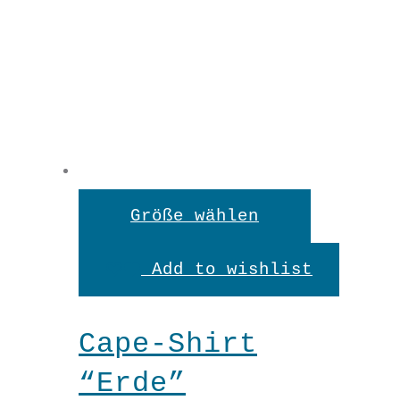
Dieses
Größe wählen
Produkt
Add to wishlist
weist
mehrere
Cape-Shirt
Variante
“Erde”
auf.