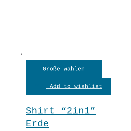
XL
3/4
Hose
Dieses
Größe wählen
"Sandstrand"
Produkt
Add to wishlist
In den Warenkorb
weist
Menge
mehrere
Shirt “2in1”
Variante
Erde
auf.