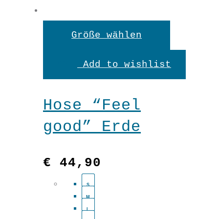
Dieses
Größe wählen
Produkt
Add to wishlist
weist
mehrere
Hose “Feel
Variante
good” Erde
auf.
Die
€
44,90
Optionen
S
können
M
auf
L