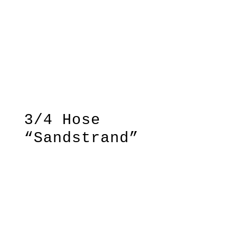
3/4 Hose
“Sandstrand”
Muscheln sammeln, die Brandung
und den Sand zwischen den Zehen
spüren- in diesem Sinne haben
wir diese 3/4-Hose entworfen!