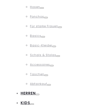
Toggle
Hosen
Toggle
Ponchos
Toggle
Für starke Frauen
Toggle
Basics
Toggle
Basic-Kleider
Toggle
Schals & Stolas
Toggle
Accessoires
Toggle
Taschen
Toggle
Abfairkauf
Toggle
HERREN
Toggle
KIDS