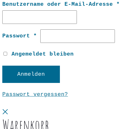
Er
Benutzername oder E-Mail-Adresse
*
Erforderlich
Passwort
*
Angemeldet bleiben
Anmelden
Passwort vergessen?
Close
Warenkorb