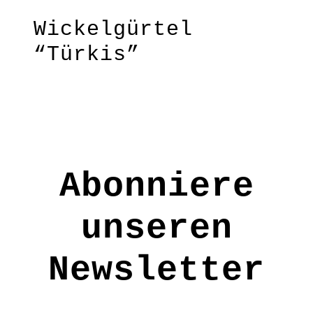
Wickelgürtel
“Türkis”
Damit bringst du eine feminine
Note in Deine Outfits und kannst
zugleich einen schönen
Farbakzent setzen!
Onesize
Abonniere
Material: 100 % BWkbA
unseren
Pflege: 30 Grad
Grundfarbe: Türkis
Newsletter
AC0051