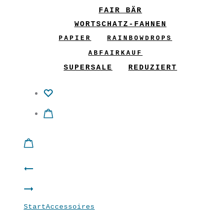
FAIR BÄR
WORTSCHATZ-FAHNEN
PAPIER
RAINBOWDROPS
ABFAIRKAUF
SUPERSALE
REDUZIERT
Product
Rock
navigation
Shirt
“Voll
Start
Accessoires
Wickelgürtel “Türkis”
“STAR”
entspannt”