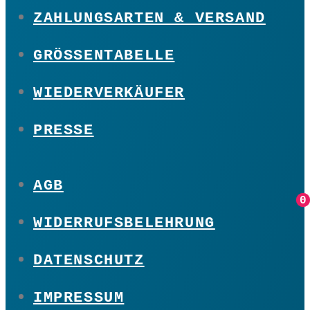
ZAHLUNGSARTEN & VERSAND
GRÖSSENTABELLE
WIEDERVERKÄUFER
PRESSE
AGB
0
0
WIDERRUFSBELEHRUNG
DATENSCHUTZ
IMPRESSUM