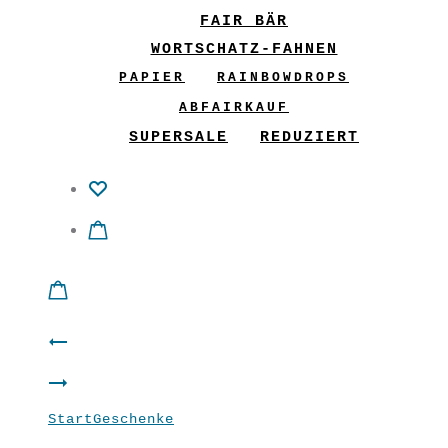
FAIR BÄR
WORTSCHATZ-FAHNEN
PAPIER
RAINBOWDROPS
ABFAIRKAUF
SUPERSALE
REDUZIERT
Product
Filz
navigation
Filz
Mobile
Start
Geschenke
Filz Mobile Sterne rot
Mobile
Sterne