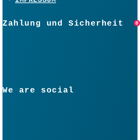
Zahlung und Sicherheit
0
0
We are social