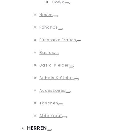
CoWo
Toggle
Hosen
Toggle
Ponchos
Toggle
Für starke Frauen
Toggle
Basics
Toggle
Basic-Kleider
Toggle
Schals & Stolas
Toggle
Accessoires
Toggle
Taschen
Toggle
Abfairkauf
Toggle
HERREN
Toggle