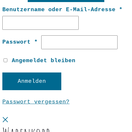
Er
Benutzername oder E-Mail-Adresse
*
Erforderlich
Passwort
*
Angemeldet bleiben
Anmelden
Passwort vergessen?
Close