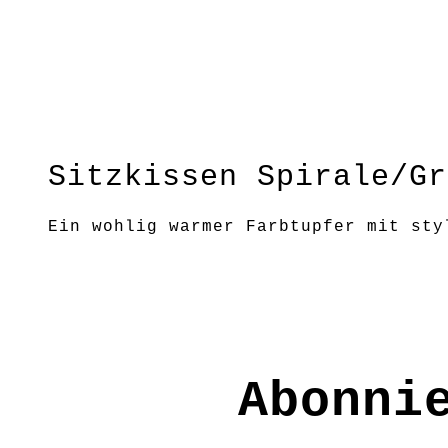
Sitzkissen Spirale/Gr
Ein wohlig warmer Farbtupfer mit sty
Größe: Ø ca.38 cm
Material: 100% Filzwolle
FE9028
Abonni
€
39,90