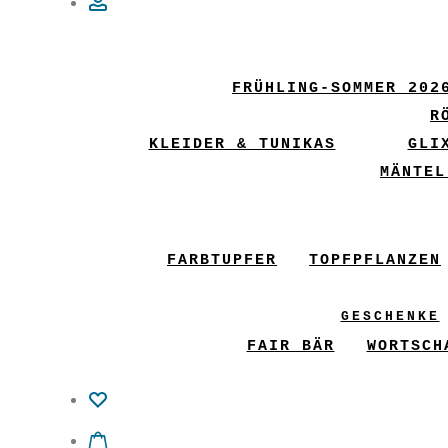
Account
FRÜHLING-SOMMER 202
R
KLEIDER & TUNIKAS
GLI
MÄNTEL
FARBTUPFER
TOPFPFLANZEN
GESCHENKE
FAIR BÄR
WORTSCH