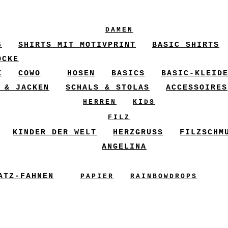
DAMEN
6
SHIRTS MIT MOTIVPRINT
BASIC SHIRTS
ÖCKE
X
COWO
HOSEN
BASICS
BASIC-KLEID
 & JACKEN
SCHALS & STOLAS
ACCESSOIRES
HERREN
KIDS
FILZ
KINDER DER WELT
HERZGRUSS
FILZSCHM
ANGELINA
ATZ-FAHNEN
PAPIER
RAINBOWDROPS