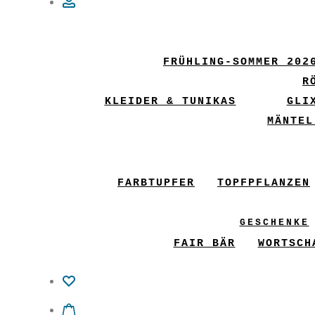
Account
FRÜHLING-SOMMER 202
R
KLEIDER & TUNIKAS
GLI
MÄNTEL
FARBTUPFER
TOPFPFLANZEN
GESCHENKE
FAIR BÄR
WORTSCH