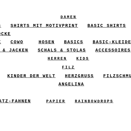
DAMEN
6
SHIRTS MIT MOTIVPRINT
BASIC SHIRTS
ÖCKE
X
COWO
HOSEN
BASICS
BASIC-KLEID
 & JACKEN
SCHALS & STOLAS
ACCESSOIRES
HERREN
KIDS
FILZ
KINDER DER WELT
HERZGRUSS
FILZSCHM
ANGELINA
ATZ-FAHNEN
PAPIER
RAINBOWDROPS