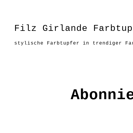
Filz Girlande Farbtup
stylische Farbtupfer in trendiger Fa
unaufdringlich Farbe ins Leben, in p
Hinweis: Die tatsächlichen Farben kö
Größe: ca.1,70 m lang
Material: 100% Wolle
Abonni
Pflege: Mit heißem Wasser und einem 
FE2332