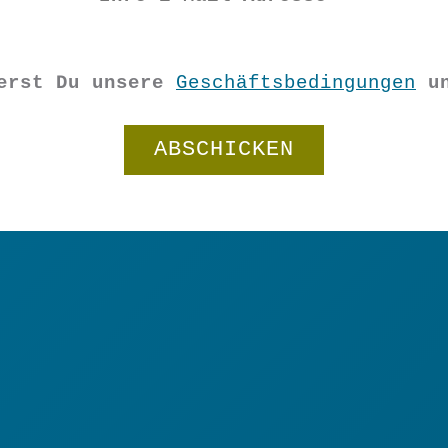
ierst Du unsere
Geschäftsbedingungen
u
Filz
Girlande
In den Warenkorb
Farbtupfer
Grün/Rose
Gr.
M