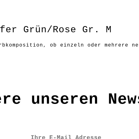
fer Grün/Rose Gr. M
rbkomposition, ob einzeln oder mehrere ne
erfekter Geschenksverpackung
nnen von der Darstellung an Ihrem Monitor
ere unseren New
Tuch abwischen bzw. abtupfen;