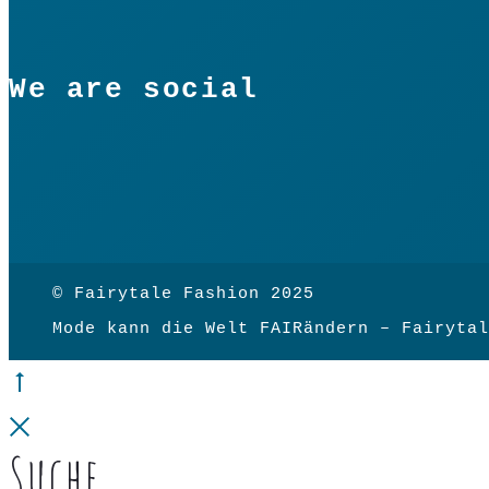
We are social
© Fairytale Fashion 2025
Mode kann die Welt FAIRändern – Fairytal
Go
to
Close
Suche
top