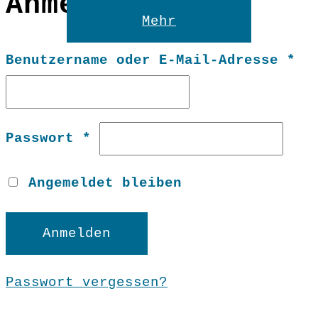
Anmelden
Reset
Mehr
Er
Benutzername oder E-Mail-Adresse
*
Erforderlich
Passwort
*
Angemeldet bleiben
Anmelden
Passwort vergessen?