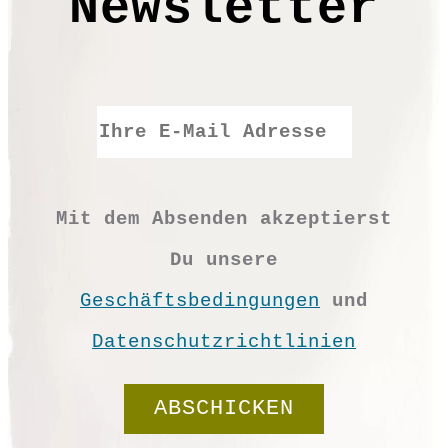
Newsletter
S
M
L
XL
XXL
Mit dem Absenden akzeptierst
Du unsere
Geschäftsbedingungen
und
Datenschutzrichtlinien
Bogentunika"Jump"
Menge