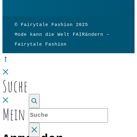
© Fairytale Fashion 2025
Mode kann die Welt FAIRändern –
Fairytale Fashion
Go
to
Close
Suche
top
Close
Mein Konto
Suche