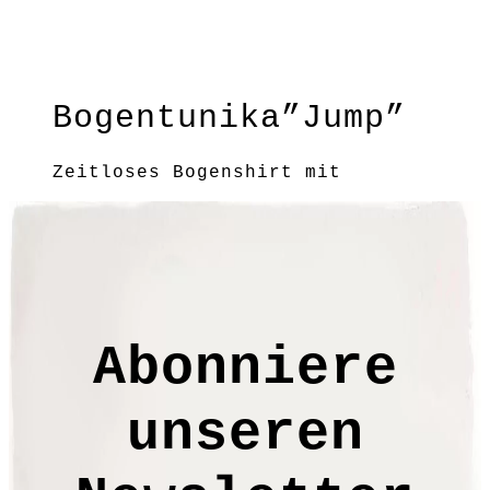
Bogentunika”Jump”
Zeitloses Bogenshirt mit
aufkrempelbaren 3/4-Ärmeln, So
einfach kann cooler Look gehen!
Material: 100% BW kbA
Pflege: 30 Grad
Grundfarbe: Anthrazit-Schwarz
S/ /M / L / XL / XXL
Abonniere
HW1656
unseren
€
29,90