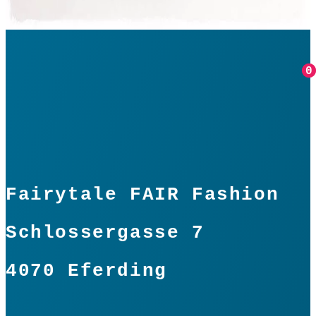
In den Warenkorb
0
0
Fairytale FAIR Fashion
Schlossergasse 7
4070 Eferding