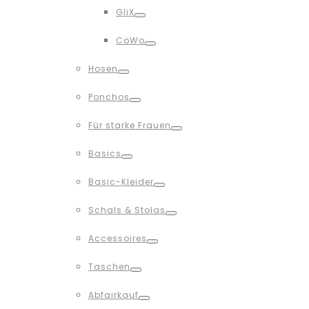
GliX
Toggle
CoWo
Toggle
Hosen
Toggle
Ponchos
Toggle
Für starke Frauen
Toggle
Basics
Toggle
Basic-Kleider
Toggle
Schals & Stolas
Toggle
Accessoires
Toggle
Taschen
Toggle
Abfairkauf