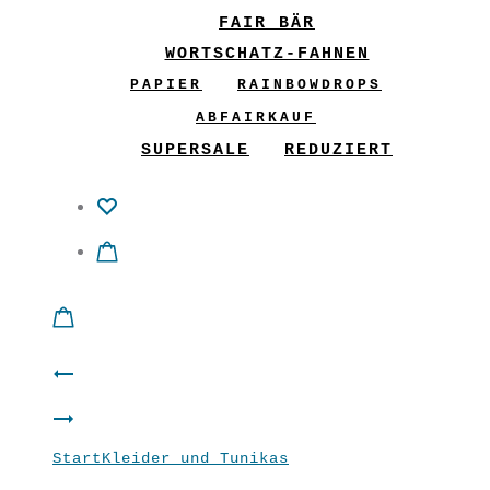
FAIR BÄR
WORTSCHATZ-FAHNEN
PAPIER
RAINBOWDROPS
ABFAIRKAUF
SUPERSALE
REDUZIERT
Product
CoWo
navigation
Aladin-
CombiWonder
Start
Kleider und Tunikas
Bogentunika
Hose
Don’t