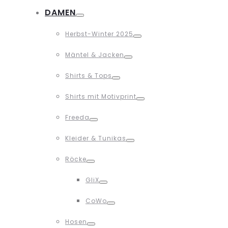
Toggle
DAMEN
Toggle
Herbst-Winter 2025
Toggle
Mäntel & Jacken
Toggle
Shirts & Tops
Toggle
Shirts mit Motivprint
Toggle
Freeda
Toggle
Kleider & Tunikas
Toggle
Röcke
Toggle
GliX
Toggle
CoWo
Toggle
Hosen