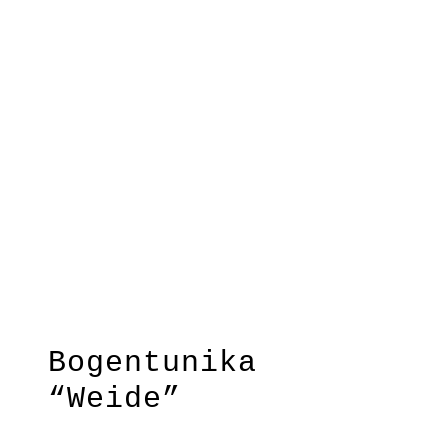
“Weide”
“Festival”
forget
Bogentunika
“Weide”