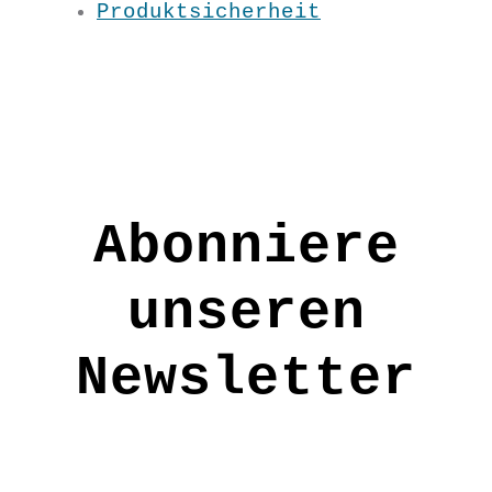
Produktsicherheit
Die Bogentunika ist nicht nur
vielfältig kombinierbar, sondern
auch ein frischer Farbtupfer und
ein wunderbarer
Figurschmeichler.
Körperumspielender Schnitt
Material:100 % BW kbA
Abonniere
Pflege: 30 Grad
unseren
Grundfarbe: Lemon
S / M / L / XL / XXL
Newsletter
AW1824