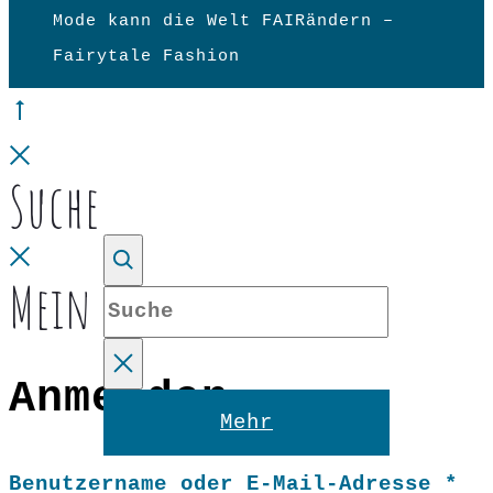
Mode kann die Welt FAIRändern –
Fairytale Fashion
Go
to
Close
Suche
top
Close
Mein Konto
Suche
Anmelden
Reset
Mehr
Er
Benutzername oder E-Mail-Adresse
*