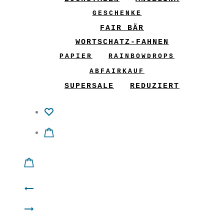
GESCHENKE
FAIR BÄR
WORTSCHATZ-FAHNEN
PAPIER
RAINBOWDROPS
ABFAIRKAUF
SUPERSALE
REDUZIERT
Product
Windows-
navigation
Windows-
Ohrringe