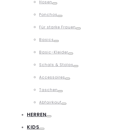
Hosen
Toggle
Ponchos
Toggle
Für starke Frauen
Toggle
Basics
Toggle
Basic-Kleider
Toggle
Schals & Stolas
Toggle
Accessoires
Toggle
Taschen
Toggle
Abfairkauf
Toggle
HERREN
Toggle
KIDS
Toggle