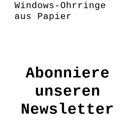
Windows-Ohrringe
aus Papier
“Apricot”
nachhaltige Materialien plus
stylische Farbkombis- die
perfekten Farbtupfer für dein
Outfit
Abonniere
Material: Papier
unseren
PP5052
Newsletter
€
19,90