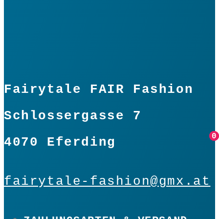
Fairytale FAIR Fashion
Schlossergasse 7
0
0
4070 Eferding
fairytale-fashion@gmx.at