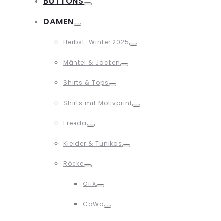
BUTTONS
Toggle
DAMEN
Toggle
Herbst-Winter 2025
Toggle
Mäntel & Jacken
Toggle
Shirts & Tops
Toggle
Shirts mit Motivprint
Toggle
Freeda
Toggle
Kleider & Tunikas
Toggle
Röcke
Toggle
GliX
Toggle
CoWo
Toggle