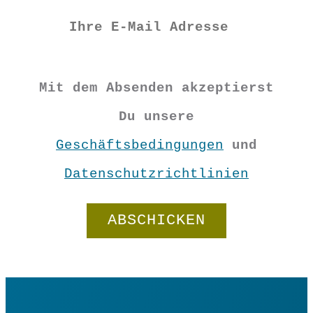
Vorrätig
Windows-
Mit dem Absenden akzeptierst
Ohrringe
Du unsere
aus
Geschäftsbedingungen
und
In den Warenkorb
Papier
Datenschutzrichtlinien
"Apricot"
Menge