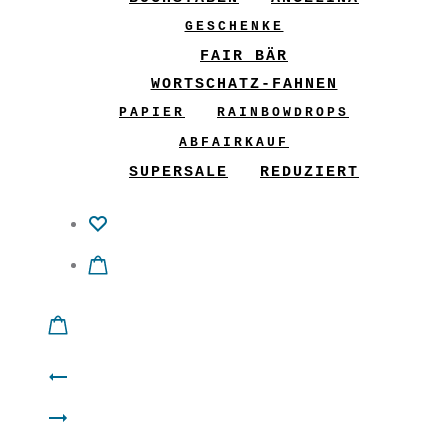
GESCHENKE
FAIR BÄR
WORTSCHATZ-FAHNEN
PAPIER
RAINBOWDROPS
ABFAIRKAUF
SUPERSALE
REDUZIERT
Product
Männer-
navigation
Tulpenkleid
Shirt