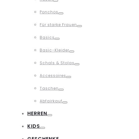
Toggle
Ponchos
Toggle
Für starke Frauen
Toggle
Basics
Toggle
Basic-Kleider
Toggle
Schals & Stolas
Toggle
Accessoires
Toggle
Taschen
Toggle
Abfairkauf
Toggle
HERREN
Toggle
KIDS
Toggle
GESCHENKE