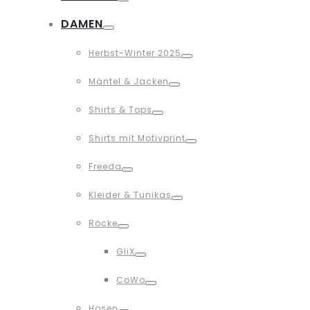
Toggle
DAMEN
Toggle
Herbst-Winter 2025
Toggle
Mäntel & Jacken
Toggle
Shirts & Tops
Toggle
Shirts mit Motivprint
Toggle
Freeda
Toggle
Kleider & Tunikas
Toggle
Röcke
Toggle
GliX
Toggle
CoWo
Toggle
Hosen