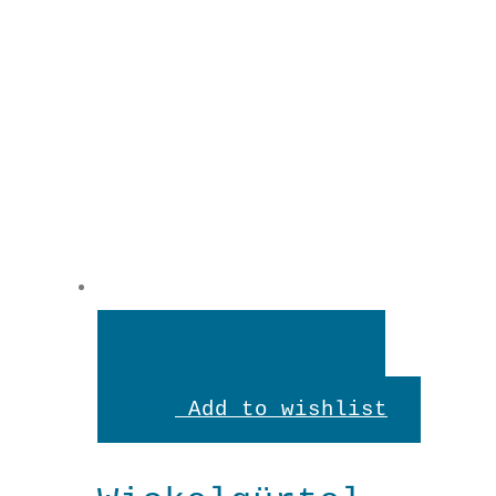
Vorrätig
Wickelgürtel
"Rost"
Menge
In den Warenkorb
In
den
Add to wishlist
Warenkorb