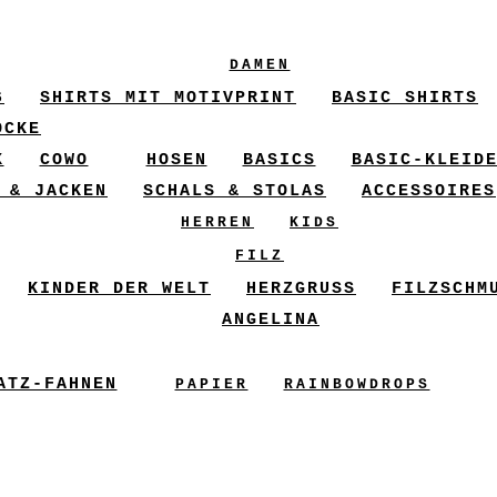
DAMEN
6
SHIRTS MIT MOTIVPRINT
BASIC SHIRTS
ÖCKE
X
COWO
HOSEN
BASICS
BASIC-KLEID
 & JACKEN
SCHALS & STOLAS
ACCESSOIRES
HERREN
KIDS
FILZ
KINDER DER WELT
HERZGRUSS
FILZSCHM
ANGELINA
ATZ-FAHNEN
PAPIER
RAINBOWDROPS