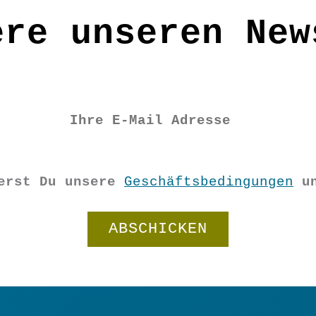
ere unseren New
ierst Du unsere
Geschäftsbedingungen
u
Wendemütze
"Blattgold"
In den Warenkorb
Menge