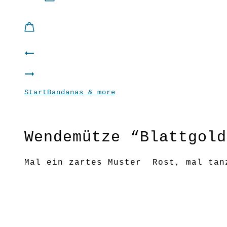
Product
Wendemütze
navigation
GliX
“Rund”
Start
Bandanas & more
Wendemütze “Blattgold”
Wenderock
“Open”
Wendemütze “Blattgold
wadenlang
Mal ein zartes Muster Rost, mal tan
Der Artikel ist kurzzeitig vergriffe
Material: 100 % BWkbA
Pflege: 30 Grad