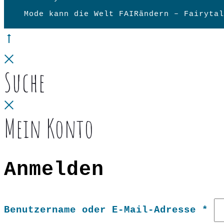
Mode kann die Welt FAIRändern – Fairytal
Go
to
Close
Suche
top
Close
Mein Konto
Anmelden
Er
Benutzername oder E-Mail-Adresse
*