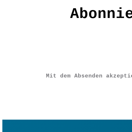
Grundfarbe: Rost
Abonni
HA1051
€
19,90
Vorrätig
Mit dem Absenden akzept