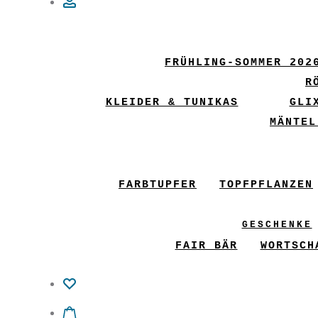
Account
FRÜHLING-SOMMER 202
R
KLEIDER & TUNIKAS
GLI
MÄNTEL
FARBTUPFER
TOPFPFLANZEN
GESCHENKE
FAIR BÄR
WORTSCH