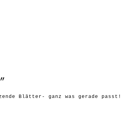
”
zende Blätter- ganz was gerade passt!
n, kommt aber in Kürze wieder, wir bitten