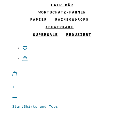
FAIR BÄR
WORTSCHATZ-FAHNEN
PAPIER
RAINBOWDROPS
ABFAIRKAUF
SUPERSALE
REDUZIERT
Product
Basic
navigation
Shirt
Tunika
Start
Shirts und Tops
Shirt “STAR” Türkis
“STAR”
“Urbana”