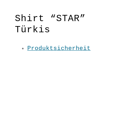
Cognac
Petrol
Shirt “STAR”
Türkis
Produktsicherheit
Schlicht & raffiniert – der STAR
unter den Kombi-Shirts mit
Wasserfall-Kragen und seitlicher
Raffung.
Fließender Schnitt
Material: 100 % BW kbA
Pflege: 30 Grad
Grundfarbe: Türkis
XS / S / M / L / XL
UN6112