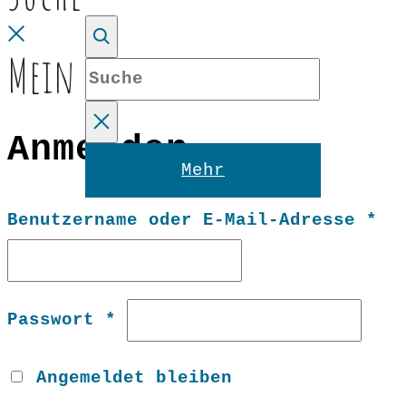
Close
Mein Konto
Suche
Anmelden
Reset
Mehr
Er
Benutzername oder E-Mail-Adresse
*
Erforderlich
Passwort
*
Angemeldet bleiben