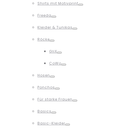
Shirts mit Motivprint
Toggle
Freeda
Toggle
Kleider & Tunikas
Toggle
Röcke
Toggle
GliX
Toggle
CoWo
Toggle
Hosen
Toggle
Ponchos
Toggle
Für starke Frauen
Toggle
Basics
Toggle
Basic-Kleider
Toggle