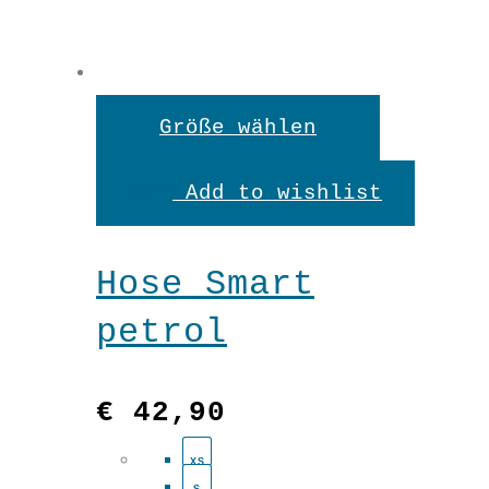
Shirt
"STAR"
Dieses
Größe wählen
Türkis
Produkt
Add to wishlist
In den Warenkorb
Menge
weist
mehrere
Hose Smart
Variante
petrol
auf.
Die
€
42,90
Optionen
XS
können
S