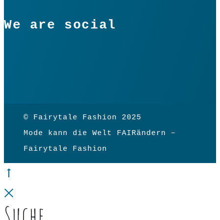
We are social
© Fairytale Fashion 2025
Mode kann die Welt FAIRändern –
Fairytale Fashion
Go
to
Close
Suche
top