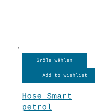
Dieses
Größe wählen
Produkt
Add to wishlist
weist
mehrere
Hose Smart
Variante
petrol
auf.