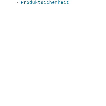
Produktsicherheit
Schlicht & raffiniert – der STAR
unter den Kombi-Shirts mit
Wasserfall-Kragen und seitlicher
Raffung.
Fließender Schnitt
Material: 100 % BW kbA
Pflege: 30 Grad
Grundfarbe: Lindgrün
XS / S / M / L / XL / XXL
UN6123
€
29,90