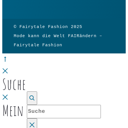
© Fairytale Fashion 2025
Mode kann die Welt FAIRändern –
Fairytale Fashion
Go
to
Close
Suche
top
Close
Mein Konto
Suche