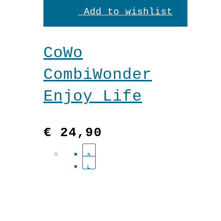
Add to wishlist
Lindgrün
weist
In den Warenkorb
Menge
mehrere
CoWo
Variante
CombiWonder
auf.
Enjoy Life
Die
Optionen
€
24,90
können
S
auf
L
der
Produkts
gewählt