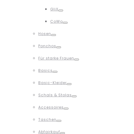
Toggle
GliX
Toggle
CoWo
Toggle
Hosen
Toggle
Ponchos
Toggle
Für starke Frauen
Toggle
Basics
Toggle
Basic-Kleider
Toggle
Schals & Stolas
Toggle
Accessoires
Toggle
Taschen
Toggle
Abfairkauf