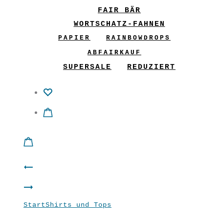
FAIR BÄR
WORTSCHATZ-FAHNEN
PAPIER
RAINBOWDROPS
ABFAIRKAUF
SUPERSALE
REDUZIERT
Product
Shirt
navigation
Shirt
“STAR”
Start
Shirts und Tops
Shirt “STAR”
“STAR”
Soft