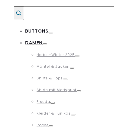
for:
Suche
BUTTONS
Toggle
DAMEN
Toggle
Herbst-Winter 2025
Toggle
Mäntel & Jacken
Toggle
Shirts & Tops
Toggle
Shirts mit Motivprint
Toggle
Freeda
Toggle
Kleider & Tunikas
Toggle
Röcke