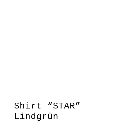
Lindgrün
Lemongrün
Purple
Shirt “STAR”
Lindgrün