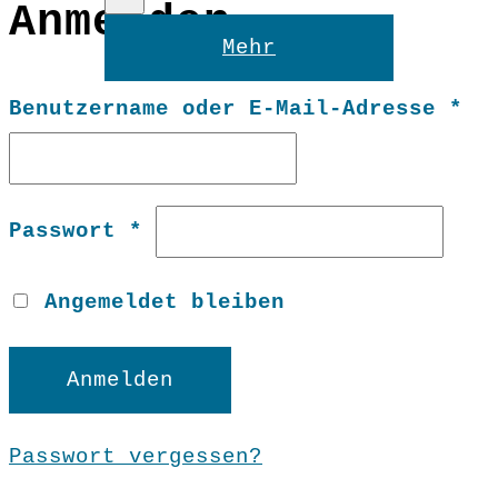
Anmelden
Reset
Mehr
Er
Benutzername oder E-Mail-Adresse
*
Erforderlich
Passwort
*
Angemeldet bleiben
Anmelden
Passwort vergessen?