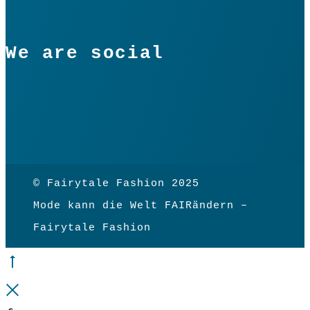
We are social
© Fairytale Fashion 2025
Mode kann die Welt FAIRändern –
Fairytale Fashion
Go
to
Close