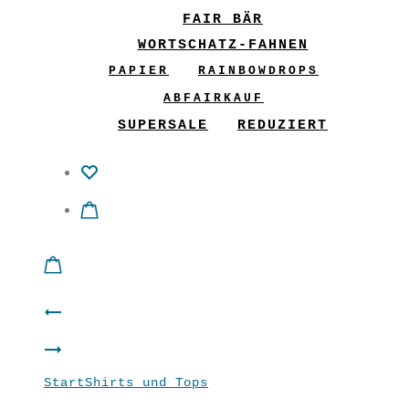
FAIR BÄR
WORTSCHATZ-FAHNEN
PAPIER
RAINBOWDROPS
ABFAIRKAUF
SUPERSALE
REDUZIERT
Product
Hose
navigation
Top
Smart
Start
Shirts und Tops
Shirt “Mandala
“Fairspielt”
petrol