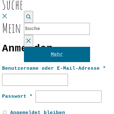
Suche
top
Close
Mein Konto
Suche
Anmelden
Reset
Mehr
Er
Benutzername oder E-Mail-Adresse
*
Erforderlich
Passwort
*
Angemeldet bleiben