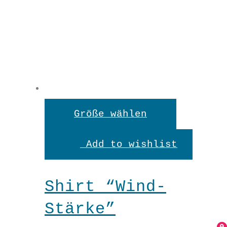
Dieses
Größe wählen
Produkt
Add to wishlist
weist
mehrere
Shirt “Wind-
Variante
Stärke”
auf.