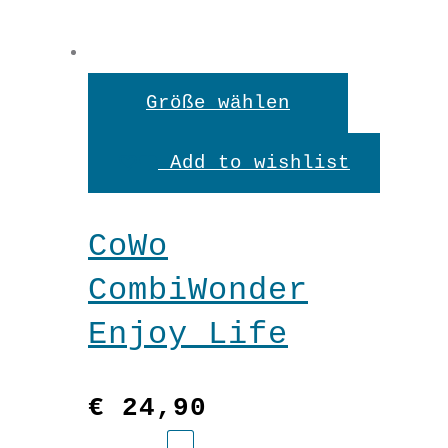
Dieses
Größe wählen
Produkt
Add to wishlist
weist
mehrere
CoWo
Variante
CombiWonder
auf.
Enjoy Life
Die
Optionen
€
24,90
können