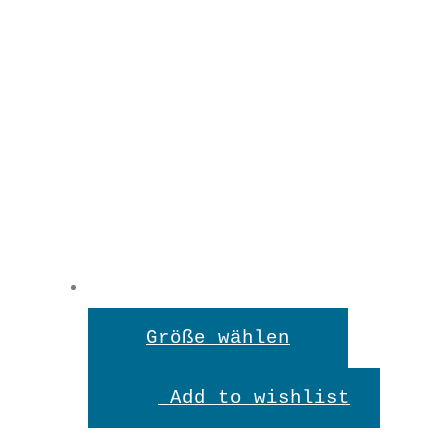
Dieses
Größe wählen
Produkt
Add to wishlist
weist