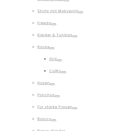
Toggle
Shirts mit Motivprint
Toggle
Freeda
Toggle
Kleider & Tunikas
Toggle
Röcke
Toggle
GliX
Toggle
CoWo
Toggle
Hosen
Toggle
Ponchos
Toggle
Für starke Frauen
Toggle
Basics
Toggle
Basic-Kleider