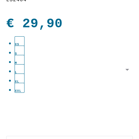
€
29,90
XS
S
M
L
XL
XXL