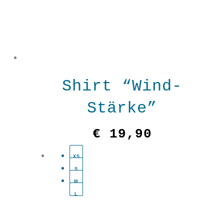
Shirt “Wind-
Stärke”
€
19,90
XS
S
M
L