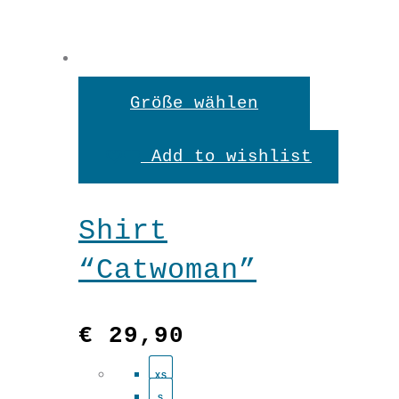
Dieses
Größe wählen
Produkt
Add to wishlist
weist
mehrere
Shirt
Variante
“Catwoman”
auf.
Die
€
29,90
Optionen
XS
können
S