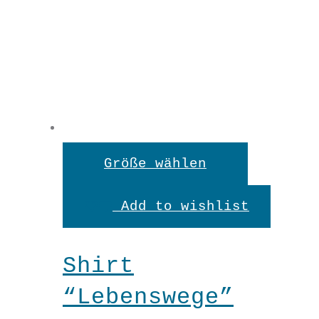
XS
S
M
L
XL
XXL
Dieses
Größe wählen
Produkt
Add to wishlist
weist
mehrere
Shirt
Shirt
Variante
“Lebenswege”
"Fliegen"
auf.