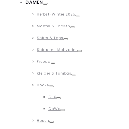
DAMEN
Toggle
Herbst-Winter 2025
Toggle
Mäntel & Jacken
Toggle
Shirts & Tops
Toggle
Shirts mit Motivprint
Toggle
Freeda
Toggle
Kleider & Tunikas
Toggle
Röcke
Toggle
GliX
Toggle
CoWo
Toggle
Hosen
Toggle