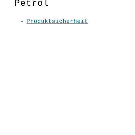
Petrol
Produktsicherheit
Das Shirt, das immer passt!
Motiv: schön, Farben: schön,
Schnitt: schön- was will man
mehr?
Material:100 % BW kbA
Pflege: 30 Grad
Grundfarbe: Petrol
XS / S / M / L / XL / XXL
LS2403
€
29,90