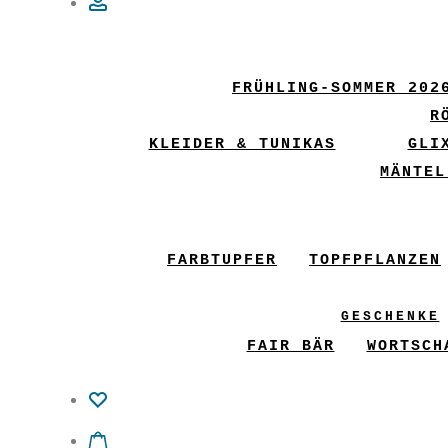
Account
FRÜHLING-SOMMER 202
R
KLEIDER & TUNIKAS
GLI
MÄNTEL
FARBTUPFER
TOPFPFLANZEN
GESCHENKE
FAIR BÄR
WORTSCH