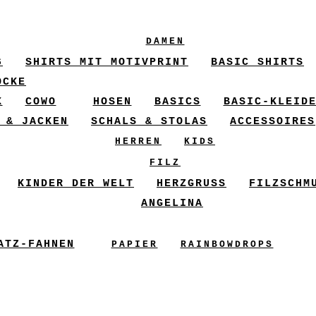
DAMEN
6
SHIRTS MIT MOTIVPRINT
BASIC SHIRTS
ÖCKE
X
COWO
HOSEN
BASICS
BASIC-KLEID
 & JACKEN
SCHALS & STOLAS
ACCESSOIRES
HERREN
KIDS
FILZ
KINDER DER WELT
HERZGRUSS
FILZSCHM
ANGELINA
ATZ-FAHNEN
PAPIER
RAINBOWDROPS