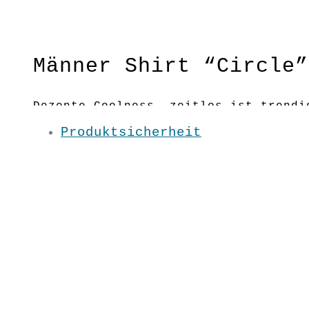
Männer Shirt “Circle”
Dezente Coolness, zeitlos ist trendi
Produktsicherheit
Fließender SchnittMaterial:100 % BW 
Pflege: 30 Grad
Grundfarbe: Burgund
Größen: S / M/ L / XL / XXL/ 3XL/ 4X
MA1829
€
29,90