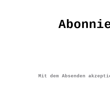
Produkt
gewählt
Abonni
werden
Mit dem Absenden akzept