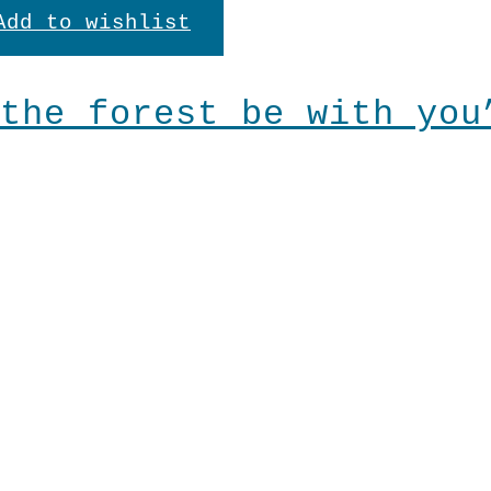
Add to wishlist
In den Warenkorb
"Circle"
Menge
the forest be with you
en
n