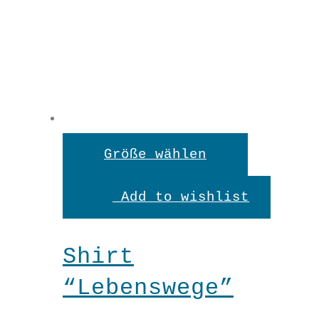
Dieses
Größe wählen
Produkt
Add to wishlist
weist
mehrere
Shirt
Variante
“Lebenswege”
auf.