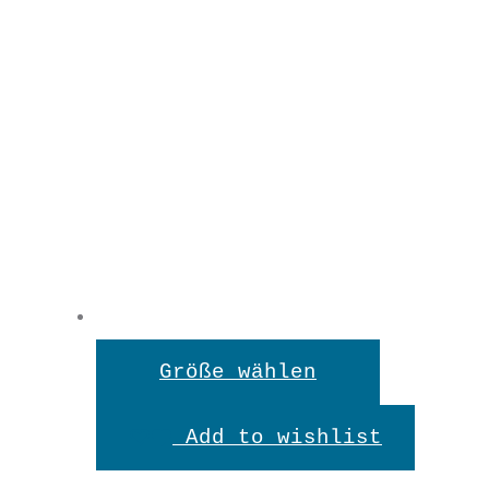
Dieses
Größe wählen
Produkt
Add to wishlist
weist