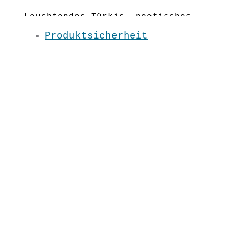
Leuchtendes Türkis, poetisches
Motiv und 1A-Schnitt. So geht T-
Produktsicherheit
Shirt 😉 Alles ist miteinander
fairbunden!
Fließender Schnitt
Material: 100 % BW kbA
Pflege: 30 Grad
Grundfarbe: Türkis
XS / S / M / L / XL / XXL
LS0500
€
29,90