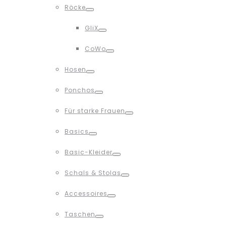
Röcke
Toggle
GliX
Toggle
CoWo
Toggle
Hosen
Toggle
Ponchos
Toggle
Für starke Frauen
Toggle
Basics
Toggle
Basic-Kleider
Toggle
Schals & Stolas
Toggle
Accessoires
Toggle
Taschen
Toggle