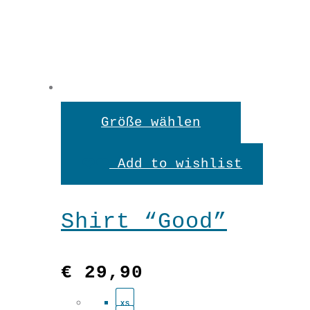
Dieses
Größe wählen
Produkt
Add to wishlist
weist
mehrere
Shirt “Good”
Variante
auf.
€
29,90
Die
XS