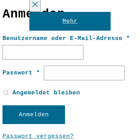
Anmelden
Reset
Mehr
Er
Benutzername oder E-Mail-Adresse
*
Erforderlich
Passwort
*
Angemeldet bleiben
Anmelden
Passwort vergessen?