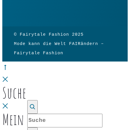
© Fairytale Fashion 2025
Mode kann die Welt FAIRändern –
Fairytale Fashion
Go
to
Close
Suche
top
Close
Mein Konto
Suche