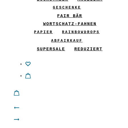
GESCHENKE
FAIR BÄR
WORTSCHATZ-FAHNEN
PAPIER
RAINBOWDROPS
ABFAIRKAUF
SUPERSALE
REDUZIERT
Product
Shirt
navigation
Filz
“Lola”