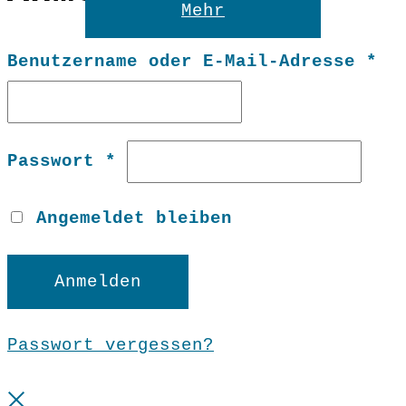
Mehr
Er
Benutzername oder E-Mail-Adresse
*
Erforderlich
Passwort
*
Angemeldet bleiben
Anmelden
Passwort vergessen?
Close