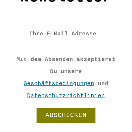
Maße: ca. 15cm x 20cm
AC3023
€
16,90
Mit dem Absenden akzeptierst
Vorrätig
Du unsere
Geschäftsbedingungen
und
Reise-
Datenschutzrichtlinien
Täschchen
"100%"
In den Warenkorb
Menge