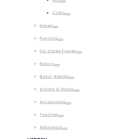
GliX
Toggle
CoWo
Toggle
Hosen
Toggle
Ponchos
Toggle
Für starke Frauen
Toggle
Basics
Toggle
Basic-Kleider
Toggle
Schals & Stolas
Toggle
Accessoires
Toggle
Taschen
Toggle
Abfairkauf
Toggle