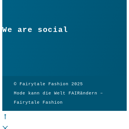
We are social
© Fairytale Fashion 2025
Mode kann die Welt FAIRändern –
Fairytale Fashion
Go
to
Close