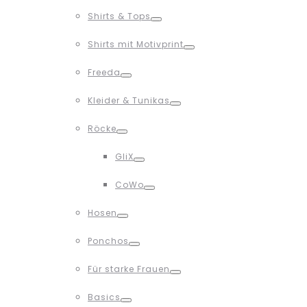
Toggle
Shirts & Tops
Toggle
Shirts mit Motivprint
Toggle
Freeda
Toggle
Kleider & Tunikas
Toggle
Röcke
Toggle
GliX
Toggle
CoWo
Toggle
Hosen
Toggle
Ponchos
Toggle
Für starke Frauen
Toggle
Basics