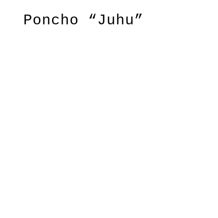
Poncho “Juhu”
Edler Poncho mit dem
raffinierten Etwas –
hinten lang
oder kurz tragbar
Für Frauen, die gern
Außergewöhnliches tragen
Material:100 % BW kbA
Pflege: 30 Grad
Grundfarbe: Schwarz
SS2294