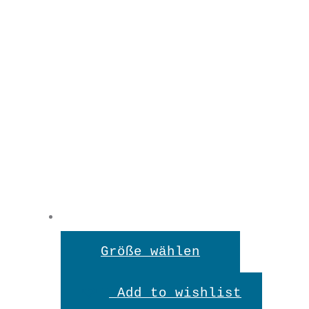
Dieses
Größe wählen
Produkt
Add to wishlist
weist