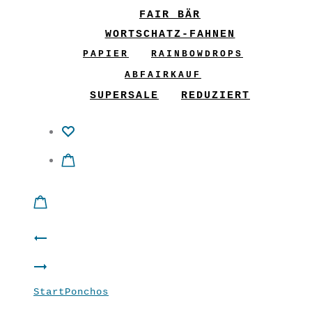
FAIR BÄR
WORTSCHATZ-FAHNEN
PAPIER
RAINBOWDROPS
ABFAIRKAUF
SUPERSALE
REDUZIERT
Product
Jäckchen
navigation
Shirt
“Ornamenti”
Start
Ponchos
Poncho “Juhu”
“SuperWeit”
Schwarz