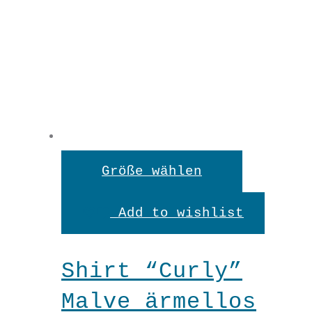
Dieses
Größe wählen
Produkt
Add to wishlist
weist
mehrere
Shirt “Curly”
Variante
Malve ärmellos
auf.