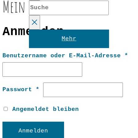
Mein Konto
Suche
Anmelden
Reset
Mehr
Er
Benutzername oder E-Mail-Adresse
*
Erforderlich
Passwort
*
Angemeldet bleiben
Anmelden