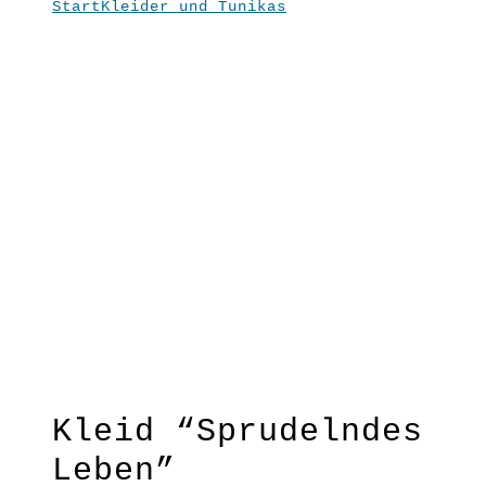
Start
Kleider und Tunikas
Kleid
“In
“
“Sprudelndes Leben”
Flammen”
Kleid “Sprudelndes
Leben”