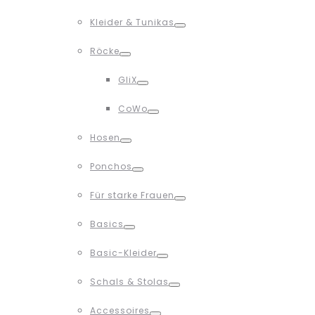
Toggle
Kleider & Tunikas
Toggle
Röcke
Toggle
GliX
Toggle
CoWo
Toggle
Hosen
Toggle
Ponchos
Toggle
Für starke Frauen
Toggle
Basics
Toggle
Basic-Kleider
Toggle
Schals & Stolas
Toggle
Accessoires