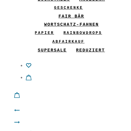
GESCHENKE
FAIR BÄR
WORTSCHATZ-FAHNEN
PAPIER
RAINBOWDROPS
ABFAIRKAUF
SUPERSALE
REDUZIERT
Product
Kleid
navigation
Kleid
“Sonnenkind