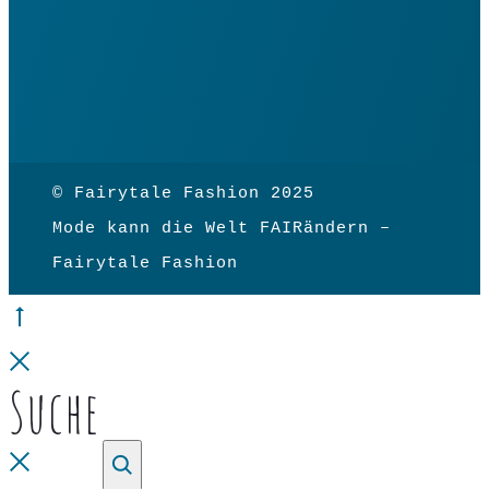
© Fairytale Fashion 2025
Mode kann die Welt FAIRändern –
Fairytale Fashion
Go
to
Close
Suche
top
Close