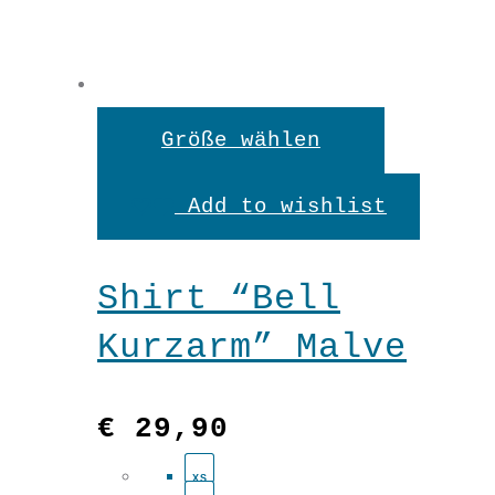
Dieses
Größe wählen
Produkt
Add to wishlist
weist
mehrere
Shirt “Bell
Variante
Kurzarm” Malve
auf.
Die
€
29,90
Optionen
XS
können