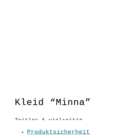
Schwarz
Kleid “Minna”
Zeitlos & vielseitig
kombinierbar ist dieses Kleid
Produktsicherheit
super für eine nachhaltige