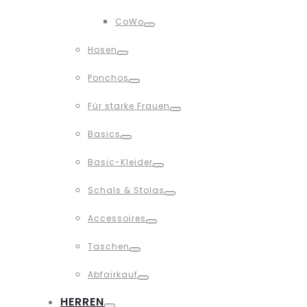
Toggle
CoWo
Toggle
Hosen
Toggle
Ponchos
Toggle
Für starke Frauen
Toggle
Basics
Toggle
Basic-Kleider
Toggle
Schals & Stolas
Toggle
Accessoires
Toggle
Taschen
Toggle
Abfairkauf
Toggle
HERREN