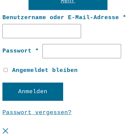
Mehr
Er
Benutzername oder E-Mail-Adresse
*
Erforderlich
Passwort
*
Angemeldet bleiben
Anmelden
Passwort vergessen?
Close