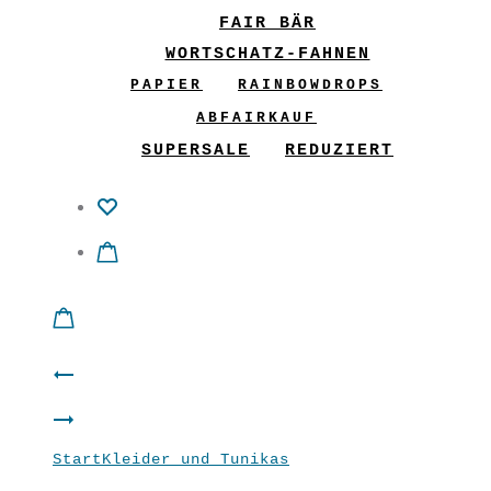
FAIR BÄR
WORTSCHATZ-FAHNEN
PAPIER
RAINBOWDROPS
ABFAIRKAUF
SUPERSALE
REDUZIERT
Product
Kleid
navigation
Jäckchen
“Ornamenti”
Start
Kleider und Tunikas
Kleid “Minna”
“Ornamenti”
Petrol