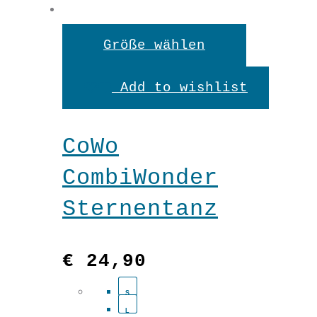
Dieses
€
34,90
Größe wählen
Produkt
Add to wishlist
weist
XS
mehrere
S
CoWo
Variante
M
CombiWonder
L
auf.
XL
Sternentanz
Die
Optionen
€
24,90
können
S
auf
L