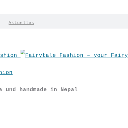
|
Aktuelles
hion
a und handmade in Nepal