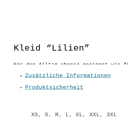
Kleid “Lilien”
Für den Alltag ebenso geeignet wie f
Zusätzliche Informationen
Material:100 % BW kbA
Produktsicherheit
Pflege: 30 Grad
Grundfarbe: Grau
XS / S / M / L / XL / XXL
XS, S, M, L, XL, XXL, 3XL
SS2549