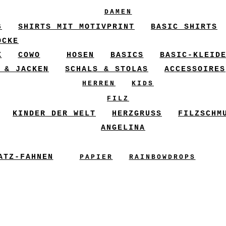
DAMEN
6
SHIRTS MIT MOTIVPRINT
BASIC SHIRTS
ÖCKE
X
COWO
HOSEN
BASICS
BASIC-KLEID
 & JACKEN
SCHALS & STOLAS
ACCESSOIRES
HERREN
KIDS
FILZ
KINDER DER WELT
HERZGRUSS
FILZSCHM
ANGELINA
ATZ-FAHNEN
PAPIER
RAINBOWDROPS