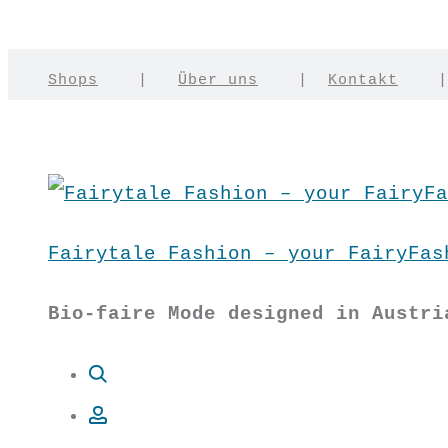
Shops
|
Über uns
|
Kontakt
Fairytale Fashion – your FairyFas
Bio-faire Mode designed in Austri
Suche
Account