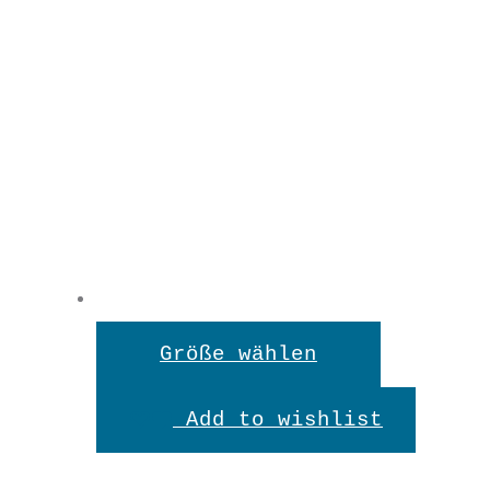
Dieses
Größe wählen
Produkt
Add to wishlist
weist
mehrere