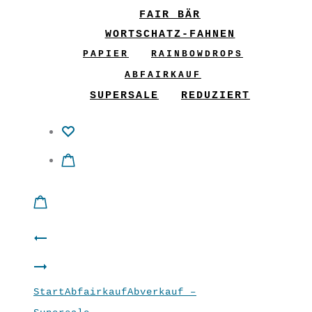
FAIR BÄR
WORTSCHATZ-FAHNEN
PAPIER
RAINBOWDROPS
ABFAIRKAUF
SUPERSALE
REDUZIERT
Product
Cardigan
navigation
Shirt
“Sonnen”
Start
Abfairkauf
Abverkauf –
“SHero”