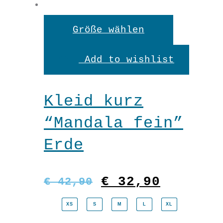
Dieses
Größe wählen
Produkt
Add to wishlist
weist
mehrere
Kleid kurz
Variante
“Mandala fein”
auf.
Erde
Die
Optionen
Ursprünglicher
Aktuell
€
32,90
€
42,90
können
Preis
Preis
XS
S
M
L
XL
auf
war:
ist: