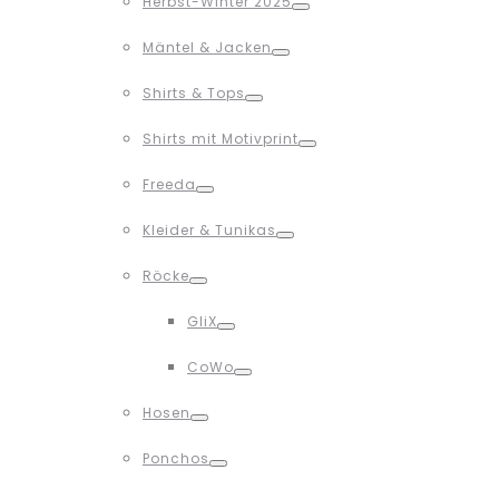
Herbst-Winter 2025
Toggle
Mäntel & Jacken
Toggle
Shirts & Tops
Toggle
Shirts mit Motivprint
Toggle
Freeda
Toggle
Kleider & Tunikas
Toggle
Röcke
Toggle
GliX
Toggle
CoWo
Toggle
Hosen
Toggle
Ponchos
Toggle