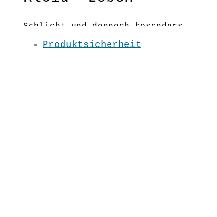
Schlicht und dennoch besonders,
ist dieses kurze Kleid mit dem
Produktsicherheit
Blume des Lebens- Muster
vielseitig tragbar!
Perfekt kombinierbar mit unseren
Wickelgürteln in allen Farben!
körpernaher Schnitt;
Wickelgürtel bitte extra
bestellen!
Material:100 % BW kbA
Pflege: 30 Grad
Grundfarbe: Grau