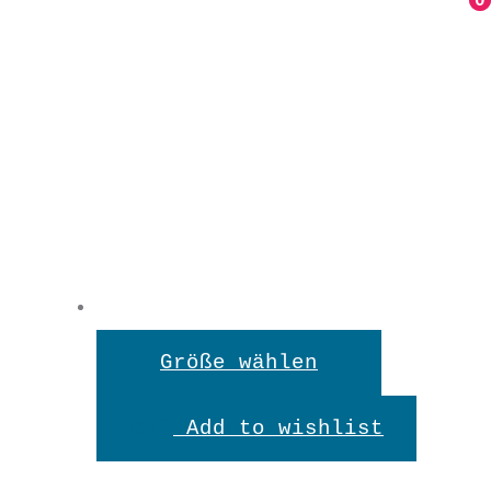
0
0
Dieses
Größe wählen
Produkt
Add to wishlist
weist
mehrere