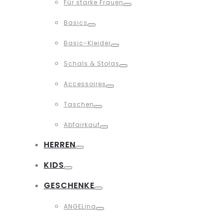
Für starke Frauen
Toggle
Basics
Toggle
Basic-Kleider
Toggle
Schals & Stolas
Toggle
Accessoires
Toggle
Taschen
Toggle
Abfairkauf
Toggle
HERREN
Toggle
KIDS
Toggle
GESCHENKE
Toggle
ANGELina
Toggle