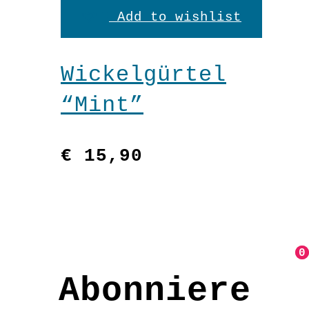
den
Add to wishlist
Warenkorb
Wickelgürtel
“Mint”
€
15,90
0
0
Abonniere