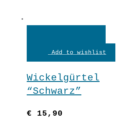
"Higgs"
Menge
In den Warenkorb
In
den
Add to wishlist
Warenkorb
Wickelgürtel
“Schwarz”
€
15,90