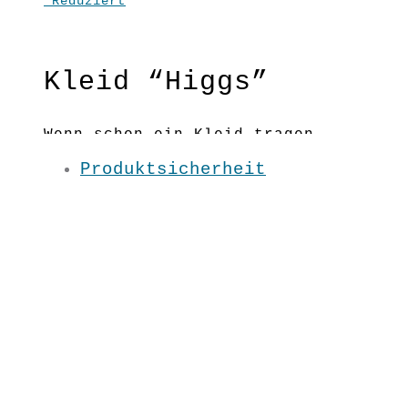
Reduziert
Kleid “Higgs”
&
Now”
Kleid “Higgs”
Wenn schon ein Kleid tragen,
dann aber auch ein besonderes-
Produktsicherheit
dieses hier zum Beispiel- mit
dezentem schwarzen Gürtel, mit
Signalgürtel wie am Bild oder
ganz ohne!
Bitte Gürte extra bestellen!
Material: 100 % BW kbA
Pflege: 30 Grad
Grundfarbe: Schwarz
XS / S / M / L / XL /