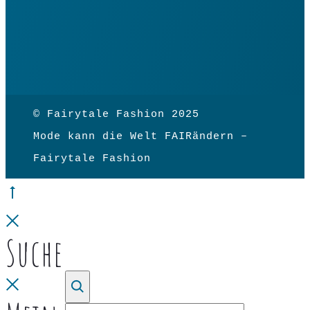
© Fairytale Fashion 2025
Mode kann die Welt FAIRändern –
Fairytale Fashion
Go
to
Close
Suche
top
Close