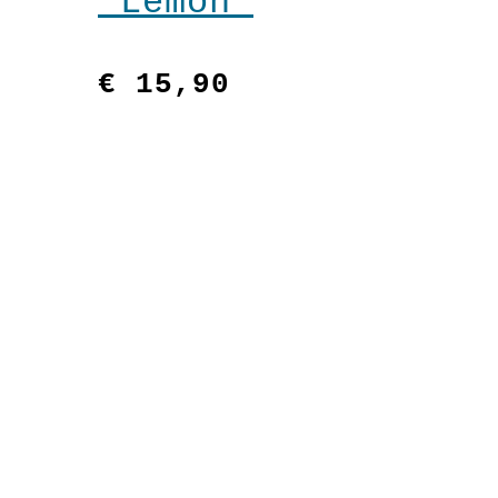
“Lemon”
€
15,90