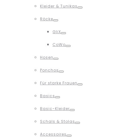
Toggle
Kleider & Tunikas
Toggle
Röcke
Toggle
GliX
Toggle
CoWo
Toggle
Hosen
Toggle
Ponchos
Toggle
Für starke Frauen
Toggle
Basics
Toggle
Basic-Kleider
Toggle
Schals & Stolas
Toggle
Accessoires