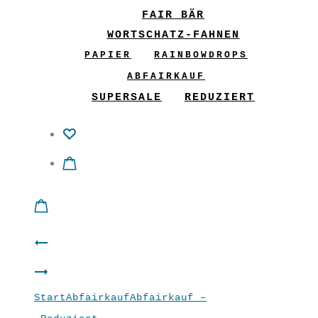
FAIR BÄR
WORTSCHATZ-FAHNEN
PAPIER
RAINBOWDROPS
ABFAIRKAUF
SUPERSALE
REDUZIERT
Product
Longshirt
navigation
Tunika
“Blätter”
Start
Abfairkauf
Abfairkauf –
“Here