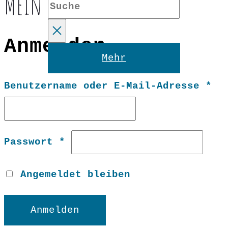
Mein Konto
Suche
Anmelden
Reset
Mehr
Er
Benutzername oder E-Mail-Adresse
*
Erforderlich
Passwort
*
Angemeldet bleiben
Anmelden