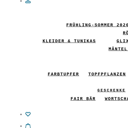
Account
FRÜHLING-SOMMER 202
R
KLEIDER & TUNIKAS
GLI
MÄNTEL
FARBTUPFER
TOPFPFLANZEN
GESCHENKE
FAIR BÄR
WORTSCH