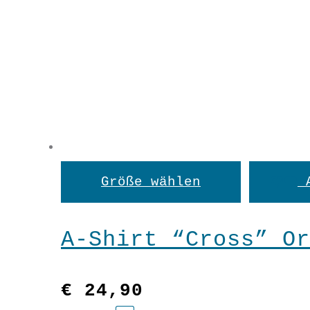
Dieses
Größe wählen
Produkt
weist
A-Shirt “Cross” Or
mehrere
Variant
€
24,90