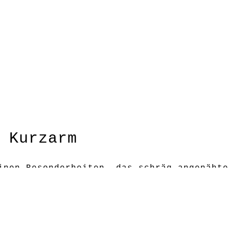
e Kurzarm
 Kurzarm
inen Besonderheiten, das schräg angenähte
ißverschlus ist das kleine i-Tüpfelchen!