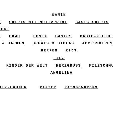
DAMEN
6
SHIRTS MIT MOTIVPRINT
BASIC SHIRTS
ÖCKE
X
COWO
HOSEN
BASICS
BASIC-KLEID
 & JACKEN
SCHALS & STOLAS
ACCESSOIRES
HERREN
KIDS
FILZ
KINDER DER WELT
HERZGRUSS
FILZSCHM
ANGELINA
ATZ-FAHNEN
PAPIER
RAINBOWDROPS