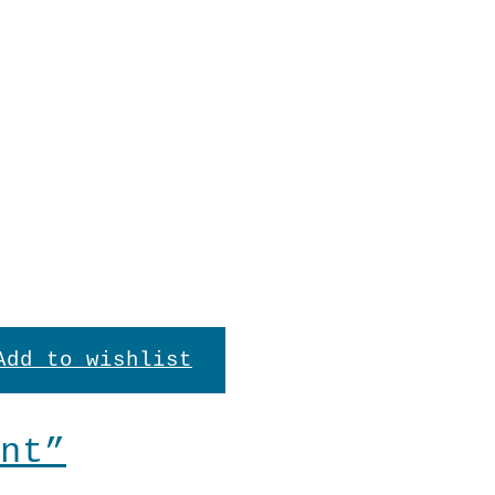
Kleid
"Basic
In den Warenkorb
"
Erde
Kurzarm
Menge
Add to wishlist
nt”