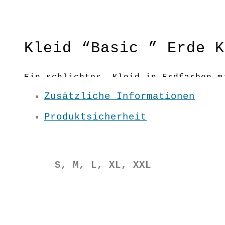
Kleid “Basic ” Erde K
Ein schlichtes Kleid in Erdfarben mi
Kleid dezent, die eingenähte Tasche 
Zusätzliche Informationen
körperumspielender Schnitt
Produktsicherheit
Material: 100 % BW kbA
Pflege: 30 Grad
S, M, L, XL, XXL
Grundfarbe: Erde
S/ M / L / XL / XXL
SS2102