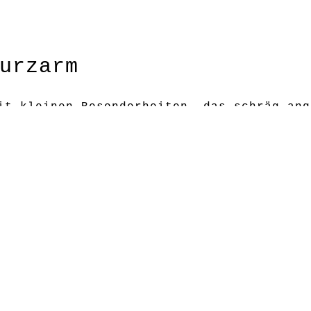
urzarm
t kleinen Besonderheiten, das schräg ang
mit Reißverschlus ist das kleine i-Tüpfel