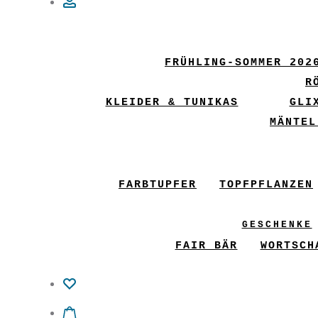
Account
FRÜHLING-SOMMER 202
R
KLEIDER & TUNIKAS
GLI
MÄNTEL
FARBTUPFER
TOPFPFLANZEN
GESCHENKE
FAIR BÄR
WORTSCH