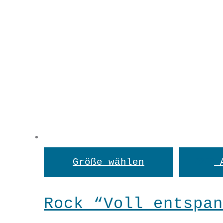
Dieses
Größe wählen
Produkt
weist
Rock “Voll entspan
mehrere