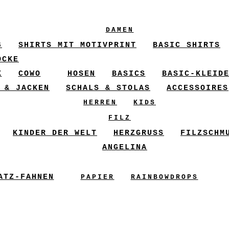
DAMEN
6
SHIRTS MIT MOTIVPRINT
BASIC SHIRTS
ÖCKE
X
COWO
HOSEN
BASICS
BASIC-KLEID
 & JACKEN
SCHALS & STOLAS
ACCESSOIRES
HERREN
KIDS
FILZ
KINDER DER WELT
HERZGRUSS
FILZSCHM
ANGELINA
ATZ-FAHNEN
PAPIER
RAINBOWDROPS