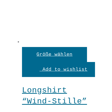
Dieses
Größe wählen
Produkt
Add to wishlist
weist
mehrere
Longshirt
Variante
“Wind-Stille”
auf.