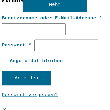
Reset
Mehr
Er
Benutzername oder E-Mail-Adresse
*
Erforderlich
Passwort
*
Angemeldet bleiben
Anmelden
Passwort vergessen?
Close