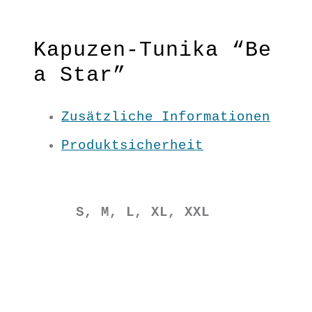
Kapuzen-Tunika “Be
a Star”
Zusätzliche Informationen
Super Figurschmeichler &
Eyecatcher in einem
Produktsicherheit
Nur solange der Vorrat reicht!
Material: 100 % BW kbA
S, M, L, XL, XXL
Pflege: 30 Grad
Grundfarbe: Schwarz
S / M / L / XL
AW2163