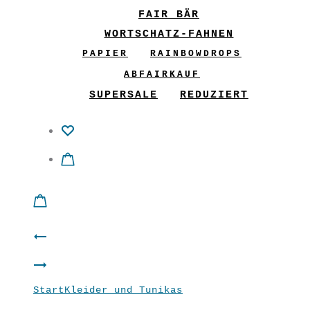
FAIR BÄR
WORTSCHATZ-FAHNEN
PAPIER
RAINBOWDROPS
ABFAIRKAUF
SUPERSALE
REDUZIERT
Product
Manteljacke
navigation
CoWo
“Ornamenti”
Start
Kleider und Tunikas
Kapuzen-Tunika
CombiWonder
Petrol