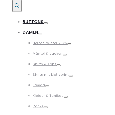
Suche
BUTTONS
Toggle
DAMEN
Toggle
Herbst-Winter 2025
Toggle
Mäntel & Jacken
Toggle
Shirts & Tops
Toggle
Shirts mit Motivprint
Toggle
Freeda
Toggle
Kleider & Tunikas
Toggle
Röcke
Toggle