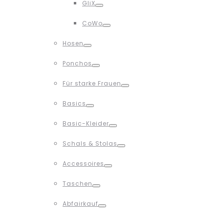
GliX
Toggle
CoWo
Toggle
Hosen
Toggle
Ponchos
Toggle
Für starke Frauen
Toggle
Basics
Toggle
Basic-Kleider
Toggle
Schals & Stolas
Toggle
Accessoires
Toggle
Taschen
Toggle
Abfairkauf
Toggle